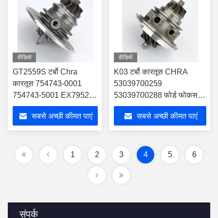
वीडियो
वीडियो
GT2559S टर्बो Chra
K03 टर्बो कारतूस CHRA
कारतूस 754743-0001
53039700259
754743-5001 EX79526
53039700288 फोर्ड फोकस
फोर्ड के लिए
गैलेक्सी मोन्डेओ एस-मैक्स 2.0
सबसे अच्छी कीमत पाएं
सबसे अच्छी कीमत पाएं
इकोबूस्ट के लिए
1
2
3
4
5
6
संपर्क