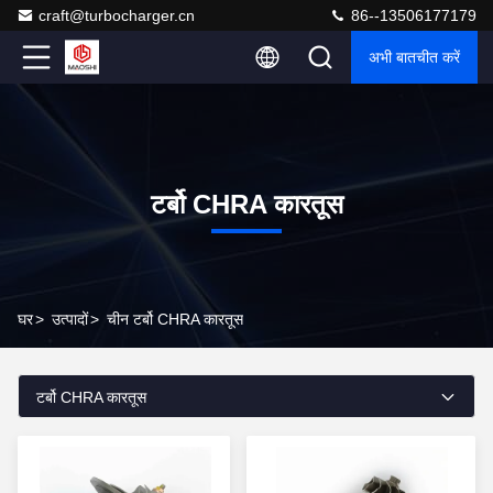
craft@turbocharger.cn
86--13506177179
अभी बातचीत करें
टर्बो CHRA कारतूस
घर
>
उत्पादों
>
चीन टर्बो CHRA कारतूस
टर्बो CHRA कारतूस