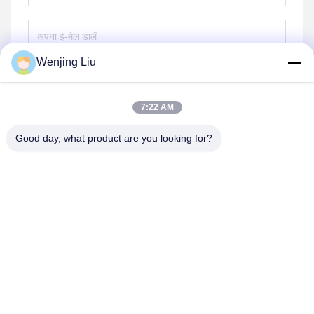
Wenjing Liu
भेजना
7:22 AM
Good day, what product are you looking for?
Wuxi Maoshi Technology Co., Ltd.
craft@turbocharger.cn
86--13506177179
सिन्फेई रोड, बाशी सिन्बा गांव, सिबेई शहर, सिशान जिला, वूशी, जियांगसू, चीन