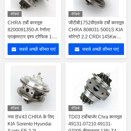
वीडियो
वीडियो
CHRA टर्बो कारतूस
जीटीबी1752वीएलके टर्बो कारतूस
8200091350-A रेनॉल्ट
CHRA 808031-5001S KIA
प्राइमस्टार दृश्य ट्रैफिक 1.9
सोरेन्टो 2.2 CRDI 145Kw
dCi 75Kw 7701472228
D4HB के लिए
सबसे अच्छी कीमत पाएं
सबसे अच्छी कीमत पाएं
के लिए
वीडियो
वीडियो
नया BV43 CHRA के लिए
TD03 टर्बोचार्जर Chra कारतूस
KIA Sorento Hyundai
49131-07210 49131-
Sante FE 2.2L
07005 बीएमडब्ल्यू 135i Z4 X6