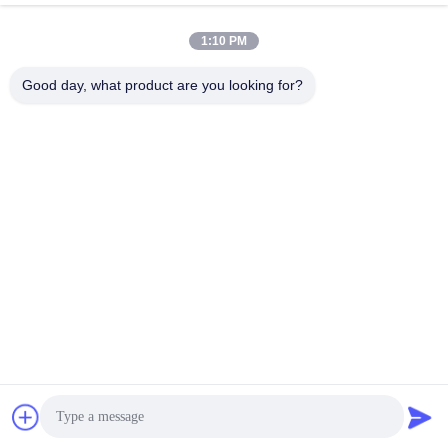
भेजना
1:10 PM
Good day, what product are you looking for?
Wuxi Maoshi Technology Co., Ltd.
craft@turbocharger.cn
86--13506177179
सिन्फेई रोड, बाशी सिन्बा गांव, सिबेई शहर, सिशान जिला, वूशी, जियांगसू, चीन
चीन अच्छी गुणवत्ता टरबाइन पहिया शाफ्ट आपूर्तिकर्ता. कॉपीराइट © 2023-
2026 turbo-spareparts.com . सर्वाधिकार सुरक्षित।