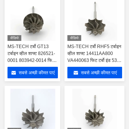
वीडियो
वीडियो
MS-TECH टर्बो GT13
MS-TECH टर्बो RHF5 टर्बाइन
टर्बाइन व्हील शाफ्ट 826521-
व्हील शाफ्ट 14411AA800
0001 803942-0014 फिट
VA440063 फिट टर्बो इंड 53
टर्बोस Ind 37mm Exd
मिमी एक्सड 45.7 मिमी ब्लेड 9
सबसे अच्छी कीमत पाएं
सबसे अच्छी कीमत पाएं
32.26mm ब्लेड 11