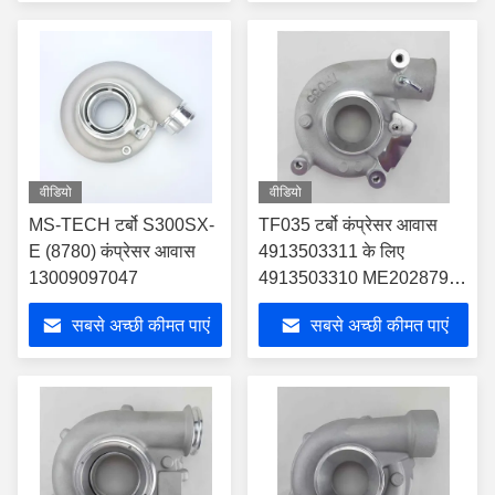
वीडियो
वीडियो
MS-TECH टर्बो S300SX-
TF035 टर्बो कंप्रेसर आवास
E (8780) कंप्रेसर आवास
4913503311 के लिए
13009097047
4913503310 ME202879
4913503300
सबसे अच्छी कीमत पाएं
सबसे अच्छी कीमत पाएं