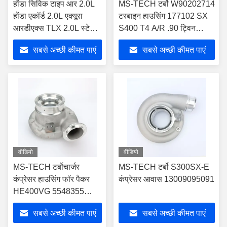
होंडा सिविक टाइप आर 2.0L
MS-TECH टर्बो W90202714
होंडा एकॉर्ड 2.0L एक्यूरा
टरबाइन हाउसिंग 177102 SX
आरडीएक्स TLX 2.0L स्टेज 2
S400 T4 A/R .90 ट्विन
टर्बो कंप्रेसर हाउसिंग 49894-
स्क्रॉल
सबसे अच्छी कीमत पाएं
सबसे अच्छी कीमत पाएं
37102 49477-06100
वीडियो
वीडियो
MS-TECH टर्बोचार्जर
MS-TECH टर्बो S300SX-E
कंप्रेसर हाउसिंग फॉर पैकर
कंप्रेसर आवास 13009095091
HE400VG 5548355
5459130 2128139
सबसे अच्छी कीमत पाएं
सबसे अच्छी कीमत पाएं
5459129