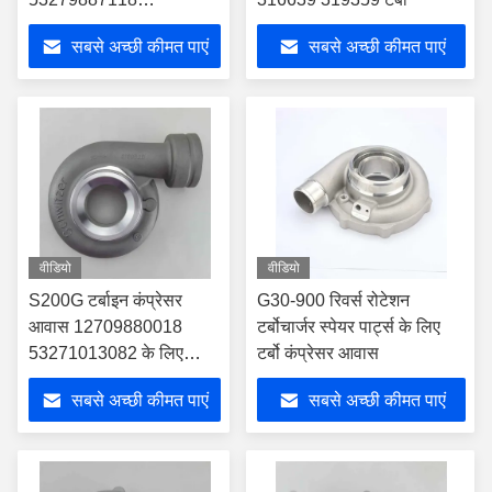
53279707118
सबसे अच्छी कीमत पाएं
सबसे अच्छी कीमत पाएं
9060964299 टर्बो के लिए
वीडियो
वीडियो
S200G टर्बाइन कंप्रेसर
G30-900 रिवर्स रोटेशन
आवास 12709880018
टर्बोचार्जर स्पेयर पार्ट्स के लिए
53271013082 के लिए
टर्बो कंप्रेसर आवास
04294676 3801295 टर्बो
सबसे अच्छी कीमत पाएं
सबसे अच्छी कीमत पाएं