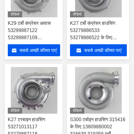
वीडियो
वीडियो
K29 टर्बो कंप्रेसर आवास
K27 टर्बो कंप्रेसर हाउसिंग
53299887122
53279886533
53299887109
53279886522 के लिए
51091007925
0090961799
सबसे अच्छी कीमत पाएं
सबसे अच्छी कीमत पाएं
51091007761 टर्बो के लिए
A0090961799 टर्बो
वीडियो
वीडियो
K27 टरबाइन हाउसिंग
S300 टर्बाइन हाउसिंग 315416
53271013117
के लिए 13809880002
53279887118
316639 319359 टर्बो