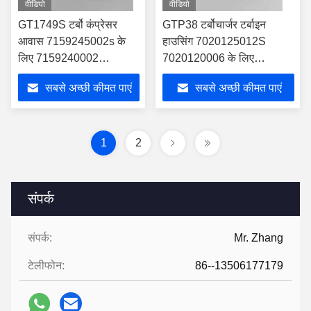
वीडियो
वीडियो
GT1749S टर्बो कंप्रेसर
GTP38 टर्बोचार्जर टर्बाइन
आवास 7159245002s के
हाउसिंग 7020125012S
लिए 7159240002
7020120006 के लिए
2820042700 टर्बो
7020120010 1831383C92
सबसे अच्छी कीमत पाएं
सबसे अच्छी कीमत पाएं
टर्बो
1
2
संपर्क
संपर्क:
Mr. Zhang
टेलीफोन:
86--13506177179