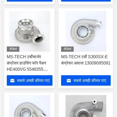
वीडियो
वीडियो
MS-TECH टर्बोचार्जर
MS-TECH टर्बो S300SX-E
कंप्रेसर हाउसिंग फॉर पैकर
कंप्रेसर आवास 13009095091
HE400VG 5548355
5459130 2128139
सबसे अच्छी कीमत पाएं
सबसे अच्छी कीमत पाएं
5459129