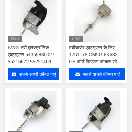
वीडियो
वीडियो
BV35 टर्बो इलेक्ट्रॉनिक
टर्बोचार्जर एक्ट्यूएटर के लिए
एक्ट्यूएटर 54359880027
1761178 CM5G-6K682-
55216672 55221409 टर्बो
GB फोर्ड फिएस्टा फोकस सी-
के लिए
मैक्स ट्रांजिट 1.0
सबसे अच्छी कीमत पाएं
सबसे अच्छी कीमत पाएं
CM5G6K682GB