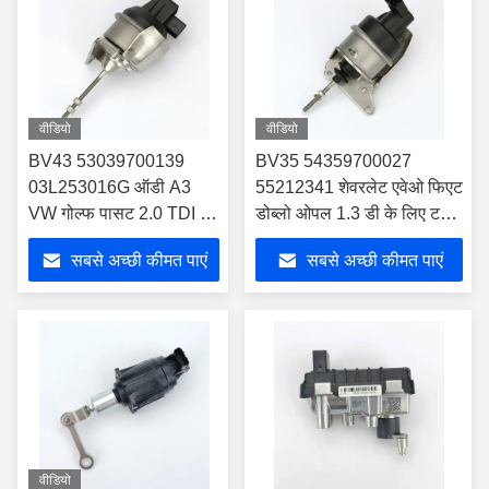
वीडियो
वीडियो
BV43 53039700139
BV35 54359700027
03L253016G ऑडी A3
55212341 शेवरलेट एवेओ फिएट
VW गोल्फ पासट 2.0 TDI के
डोब्लो ओपल 1.3 डी के लिए टर्बो
लिए टर्बो एक्ट्यूएटर
एक्ट्यूएटर
सबसे अच्छी कीमत पाएं
सबसे अच्छी कीमत पाएं
वीडियो