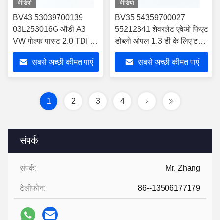
वीडियो
वीडियो
BV43 53039700139
BV35 54359700027
03L253016G ऑडी A3
55212341 शेवरलेट एवेओ फिएट
VW गोल्फ पासट 2.0 TDI के
डोब्लो ओपल 1.3 डी के लिए टर्बो
लिए टर्बो एक्ट्यूएटर
एक्ट्यूएटर
सबसे अच्छी कीमत पाएं
सबसे अच्छी कीमत पाएं
1
2
3
4
संपर्क
संपर्क:
Mr. Zhang
टेलीफोन:
86--13506177179