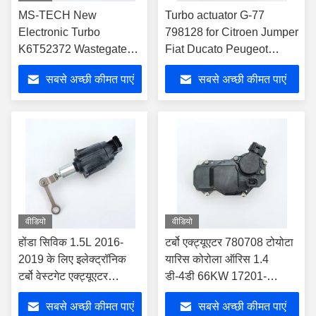
MS-TECH New
Turbo actuator G-77
Electronic Turbo
798128 for Citroen Jumper
K6T52372 Wastegate
Fiat Ducato Peugeot
Actuator For Honda
Boxer 2.2 HDi
सबसे अच्छी कीमत पाएं
सबसे अच्छी कीमत पाएं
Civic 1.5L 2016-2019
वीडियो
वीडियो
होंडा सिविक 1.5L 2016-
टर्बो एक्ट्यूएटर 780708 टोयोटा
2019 के लिए इलेक्ट्रॉनिक
यारिस कोरोला ऑरिस 1.4
टर्बो वेस्टगेट एक्ट्यूएटर
डी-4डी 66KW 17201-
K6T52372
0N042 के लिए
सबसे अच्छी कीमत पाएं
सबसे अच्छी कीमत पाएं