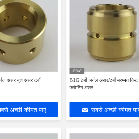
वीडियो
र्नल असर बुश असर टर्बो
B1G टर्बो जर्नल असर/टर्बो मरम्मत किट
फ्लोटिंग असर
बसे अच्छी कीमत पाएं
सबसे अच्छी कीमत पाए