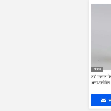
वीडियो
टर्बो मरम्मत 
असर/फ्लोटिं
स