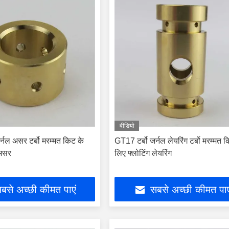
वीडियो
्नल असर टर्बो मरम्मत किट के
GT17 टर्बो जर्नल लेयरिंग टर्बो मरम्मत 
 असर
लिए फ्लोटिंग लेयरिंग
बसे अच्छी कीमत पाएं
सबसे अच्छी कीमत पाए