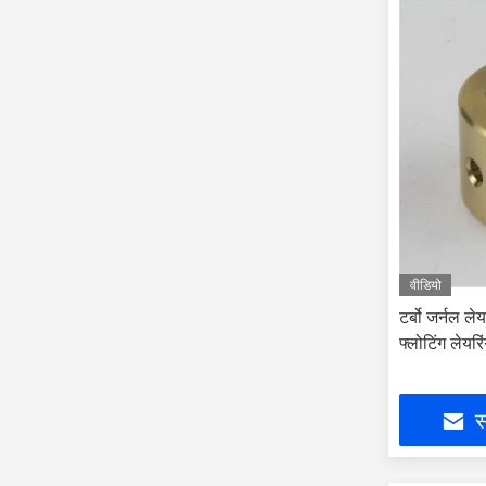
वीडियो
टर्बो जर्नल ले
फ्लोटिंग लेयरि
स