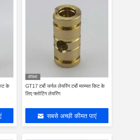
वीडियो
किट के
GT17 टर्बो जर्नल लेयरिंग टर्बो मरम्मत किट के
लिए फ्लोटिंग लेयरिंग
ं
सबसे अच्छी कीमत पाएं