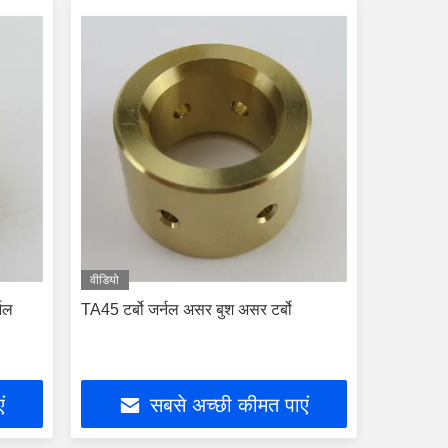
वीडियो
्नल
TA45 टर्बो जर्नल असर बुश असर टर्बो
ं
सबसे अच्छी कीमत पाएं