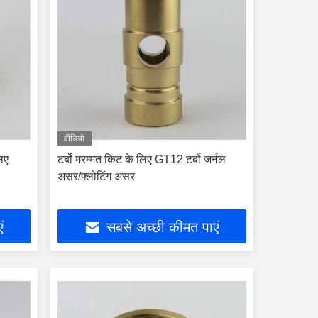
वीडियो
लिए
टर्बो मरम्मत किट के लिए GT12 टर्बो जर्नल
असर/फ्लोटिंग असर
ं
सबसे अच्छी कीमत पाएं