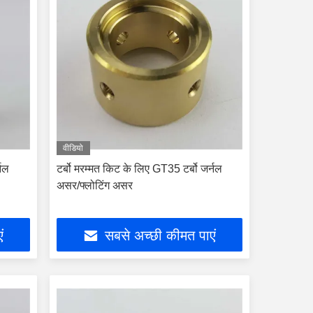
वीडियो
्नल
टर्बो मरम्मत किट के लिए GT35 टर्बो जर्नल
असर/फ्लोटिंग असर
ं
सबसे अच्छी कीमत पाएं