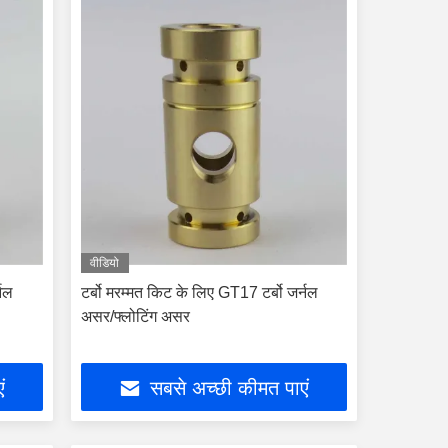
वीडियो
्नल
टर्बो मरम्मत किट के लिए GT17 टर्बो जर्नल
असर/फ्लोटिंग असर
ं
सबसे अच्छी कीमत पाएं