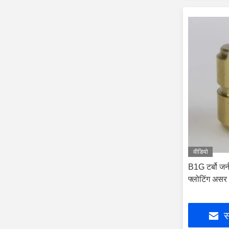
वीडियो
B1G टर्बो जर्
फ्लोटिंग असर
स