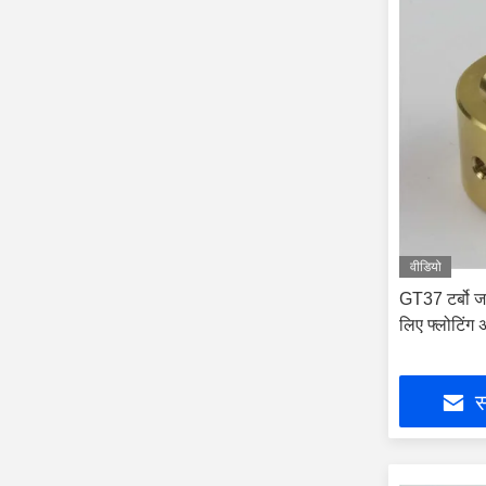
वीडियो
GT37 टर्बो जर
लिए फ्लोटिंग
स