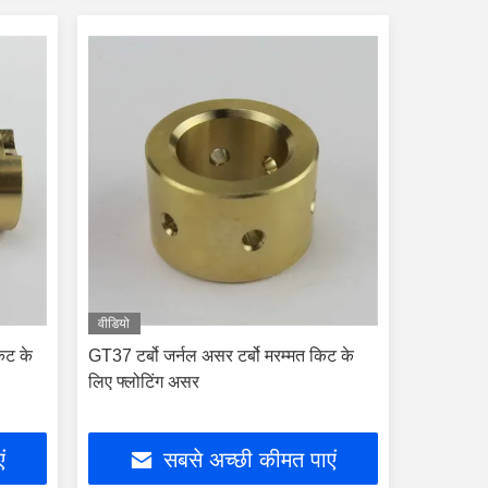
वीडियो
किट के
GT37 टर्बो जर्नल असर टर्बो मरम्मत किट के
लिए फ्लोटिंग असर
ं
सबसे अच्छी कीमत पाएं