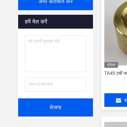
अभी बातचीत करें
हमें मेल करें
वीडियो
TA45 टर्बो ज
स
भेजना