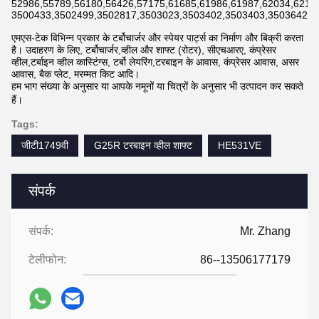
52986,55789,56180,56426,57175,61685,61986,61987,62034,6211
3500433,3502499,3502817,3503023,3503402,3503403,3503642,3
एमएस-टेक विभिन्न प्रकार के टर्बोचार्जर और स्पेयर पार्ट्स का निर्माण और बिक्री करता
है। उदाहरण के लिए, टर्बोचार्जर,व्हील और शाफ्ट (रोटर), सीएचआरए, कंप्रेसर
व्हील,टर्बाइन व्हील कास्टिंग्स, टर्बो लेयरिंग,टरबाइन के आवास, कंप्रेसर आवास, असर
आवास, बैक प्लेट, मरम्मत किट आदि।
हम भाग संख्या के अनुसार या आपके नमूनों या चित्रों के अनुसार भी उत्पादन कर सकते
हैं।
Tags:
जीटी1749वी
G25R टरबाइन व्हील शाफ्ट
HE531VE
संपर्क
संपर्क:
Mr. Zhang
टेलीफोन:
86--13506177179