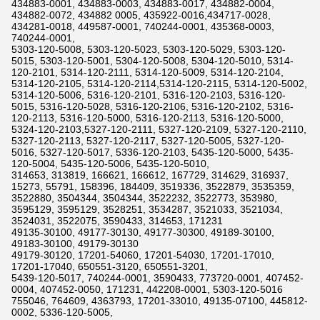
434883-0001, 434883-0003, 434883-0017, 434882-0004,
434882-0072, 434882 0005, 435922-0016,434717-0028,
434281-0018, 449587-0001, 740244-0001, 435368-0003,
740244-0001,
5303-120-5008, 5303-120-5023, 5303-120-5029, 5303-120-
5015, 5303-120-5001, 5304-120-5008, 5304-120-5010, 5314-
120-2101, 5314-120-2111, 5314-120-5009, 5314-120-2104,
5314-120-2105, 5314-120-2114,5314-120-2115, 5314-120-5002,
5314-120-5006, 5316-120-2101, 5316-120-2103, 5316-120-
5015, 5316-120-5028, 5316-120-2106, 5316-120-2102, 5316-
120-2113, 5316-120-5000, 5316-120-2113, 5316-120-5000,
5324-120-2103,5327-120-2111, 5327-120-2109, 5327-120-2110,
5327-120-2113, 5327-120-2117, 5327-120-5005, 5327-120-
5016, 5327-120-5017, 5336-120-2103, 5435-120-5000, 5435-
120-5004, 5435-120-5006, 5435-120-5010,
314653, 313819, 166621, 166612, 167729, 314629, 316937,
15273, 55791, 158396, 184409, 3519336, 3522879, 3535359,
3522880, 3504344, 3504344, 3522232, 3522773, 353980,
3595129, 3595129, 3528251, 3534287, 3521033, 3521034,
3524031, 3522075, 3590433, 314653, 171231
49135-30100, 49177-30130, 49177-30300, 49189-30100,
49183-30100, 49179-30130
49179-30120, 17201-54060, 17201-54030, 17201-17010,
17201-17040, 650551-3120, 650551-3201,
5439-120-5017, 740244-0001, 3590433, 773720-0001, 407452-
0004, 407452-0050, 171231, 442208-0001, 5303-120-5016
755046, 764609, 4363793, 17201-33010, 49135-07100, 445812-
0002, 5336-120-5005,