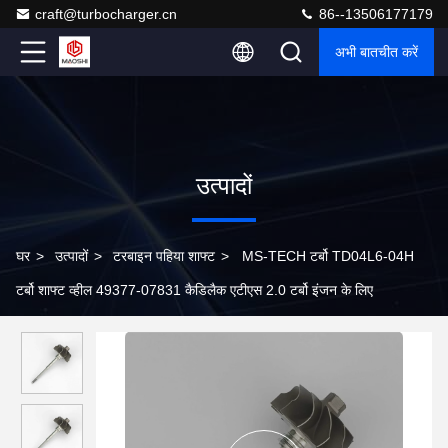
craft@turbocharger.cn
86--13506177179
अभी बातचीत करें
उत्पादों
घर
>
उत्पादों
>
टरबाइन पहिया शाफ्ट
>
MS-TECH टर्बो TD04L6-04H
टर्बो शाफ्ट व्हील 49377-07831 कैडिलैक एटीएस 2.0 टर्बो इंजन के लिए