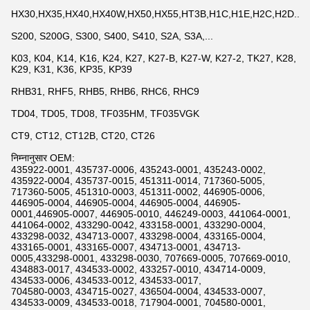
HX30,HX35,HX40,HX40W,HX50,HX55,HT3B,H1C,H1E,H2C,H2D...
S200, S200G, S300, S400, S410, S2A, S3A,...
K03, K04, K14, K16, K24, K27, K27-B, K27-W, K27-2, TK27, K28,
K29, K31, K36, KP35, KP39
RHB31, RHF5, RHB5, RHB6, RHC6, RHC9
TD04, TD05, TD08, TF035HM, TF035VGK
CT9, CT12, CT12B, CT20, CT26
निम्नानुसार OEM:
435922-0001, 435737-0006, 435243-0001, 435243-0002,
435922-0004, 435737-0015, 451311-0014, 717360-5005,
717360-5005, 451310-0003, 451311-0002, 446905-0006,
446905-0004, 446905-0004, 446905-0004, 446905-
0001,446905-0007, 446905-0010, 446249-0003, 441064-0001,
441064-0002, 433290-0042, 433158-0001, 433290-0004,
433298-0032, 434713-0007, 433298-0004, 433165-0004,
433165-0001, 433165-0007, 434713-0001, 434713-
0005,433298-0001, 433298-0030, 707669-0005, 707669-0010,
434883-0017, 434533-0002, 433257-0010, 434714-0009,
434533-0006, 434533-0012, 434533-0017,
704580-0003, 434715-0027, 436504-0004, 434533-0007,
434533-0009, 434533-0018, 717904-0001, 704580-0001,