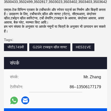
3500433,3502499,3502817,3503023,3503402,3503403,3503642,3
एमएस-टेक विभिन्न प्रकार के टर्बोचार्जर और स्पेयर पार्ट्स का निर्माण और बिक्री करता
है। उदाहरण के लिए, टर्बोचार्जर,व्हील और शाफ्ट (रोटर), सीएचआरए, कंप्रेसर
व्हील,टर्बाइन व्हील कास्टिंग्स, टर्बो लेयरिंग,टरबाइन के आवास, कंप्रेसर आवास, असर
आवास, बैक प्लेट, मरम्मत किट आदि।
हम भाग संख्या के अनुसार या आपके नमूनों या चित्रों के अनुसार भी उत्पादन कर सकते
हैं।
Tags:
जीटी1749वी
G25R टरबाइन व्हील शाफ्ट
HE531VE
संपर्क
संपर्क:
Mr. Zhang
टेलीफोन:
86--13506177179