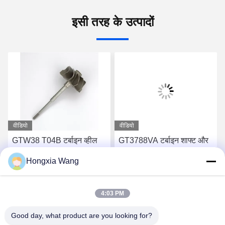
इसी तरह के उत्पादों
वीडियो
वीडियो
GTW38 T04B टर्बाइन व्हील
GT3788VA टर्बाइन शाफ्ट और
शाफ्ट 407276-6 407276-19
पहिया 759331-22 848212-2
Hongxia Wang
446905-2 446905-5
848212-5002S टर्बोचार्जर के
टर्बोचार्जर के लिए
लिए
सबसे अच्छी कीमत पाएं
सबसे अच्छी कीमत पाएं
4:03 PM
Good day, what product are you looking for?