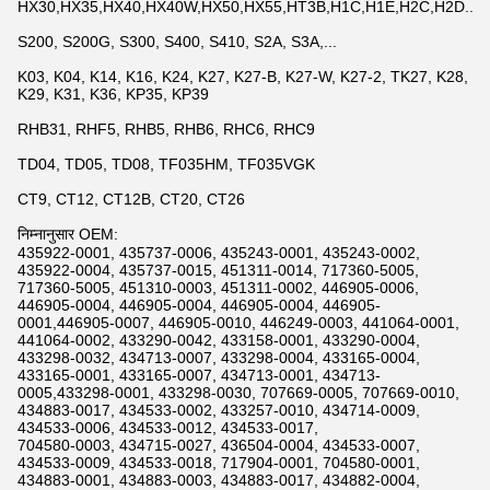
HX30,HX35,HX40,HX40W,HX50,HX55,HT3B,H1C,H1E,H2C,H2D...
S200, S200G, S300, S400, S410, S2A, S3A,...
K03, K04, K14, K16, K24, K27, K27-B, K27-W, K27-2, TK27, K28,
K29, K31, K36, KP35, KP39
RHB31, RHF5, RHB5, RHB6, RHC6, RHC9
TD04, TD05, TD08, TF035HM, TF035VGK
CT9, CT12, CT12B, CT20, CT26
निम्नानुसार OEM:
435922-0001, 435737-0006, 435243-0001, 435243-0002,
435922-0004, 435737-0015, 451311-0014, 717360-5005,
717360-5005, 451310-0003, 451311-0002, 446905-0006,
446905-0004, 446905-0004, 446905-0004, 446905-
0001,446905-0007, 446905-0010, 446249-0003, 441064-0001,
441064-0002, 433290-0042, 433158-0001, 433290-0004,
433298-0032, 434713-0007, 433298-0004, 433165-0004,
433165-0001, 433165-0007, 434713-0001, 434713-
0005,433298-0001, 433298-0030, 707669-0005, 707669-0010,
434883-0017, 434533-0002, 433257-0010, 434714-0009,
434533-0006, 434533-0012, 434533-0017,
704580-0003, 434715-0027, 436504-0004, 434533-0007,
434533-0009, 434533-0018, 717904-0001, 704580-0001,
434883-0001, 434883-0003, 434883-0017, 434882-0004,