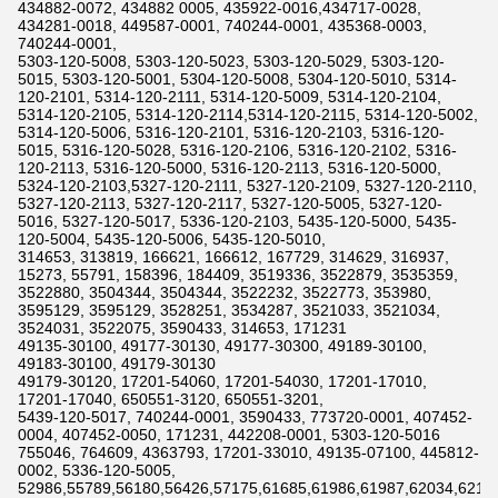
434882-0072, 434882 0005, 435922-0016,434717-0028,
434281-0018, 449587-0001, 740244-0001, 435368-0003,
740244-0001,
5303-120-5008, 5303-120-5023, 5303-120-5029, 5303-120-
5015, 5303-120-5001, 5304-120-5008, 5304-120-5010, 5314-
120-2101, 5314-120-2111, 5314-120-5009, 5314-120-2104,
5314-120-2105, 5314-120-2114,5314-120-2115, 5314-120-5002,
5314-120-5006, 5316-120-2101, 5316-120-2103, 5316-120-
5015, 5316-120-5028, 5316-120-2106, 5316-120-2102, 5316-
120-2113, 5316-120-5000, 5316-120-2113, 5316-120-5000,
5324-120-2103,5327-120-2111, 5327-120-2109, 5327-120-2110,
5327-120-2113, 5327-120-2117, 5327-120-5005, 5327-120-
5016, 5327-120-5017, 5336-120-2103, 5435-120-5000, 5435-
120-5004, 5435-120-5006, 5435-120-5010,
314653, 313819, 166621, 166612, 167729, 314629, 316937,
15273, 55791, 158396, 184409, 3519336, 3522879, 3535359,
3522880, 3504344, 3504344, 3522232, 3522773, 353980,
3595129, 3595129, 3528251, 3534287, 3521033, 3521034,
3524031, 3522075, 3590433, 314653, 171231
49135-30100, 49177-30130, 49177-30300, 49189-30100,
49183-30100, 49179-30130
49179-30120, 17201-54060, 17201-54030, 17201-17010,
17201-17040, 650551-3120, 650551-3201,
5439-120-5017, 740244-0001, 3590433, 773720-0001, 407452-
0004, 407452-0050, 171231, 442208-0001, 5303-120-5016
755046, 764609, 4363793, 17201-33010, 49135-07100, 445812-
0002, 5336-120-5005,
52986,55789,56180,56426,57175,61685,61986,61987,62034,6211