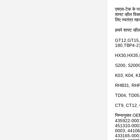
एमएस-टेक के पास
शाफ्ट व्हील विक
लिए स्वतंत्र मह
हमारे शाफ्ट व्ह
GT12,GT15,
180,TBP4-2
HX30,HX35,
S200, S200G
K03, K04, K
RHB31, RHF
TD04, TD05
CT9, CT12,
निम्नानुसार O
435922-0001
451310-0003
0003, 44106
433165-0001