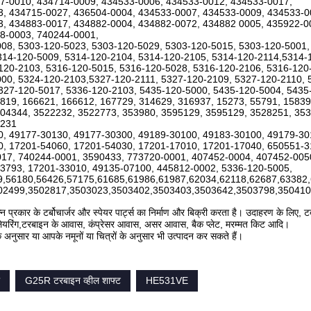
7-0010, 434714-0009, 434533-0006, 434533-0012, 434533-0017,
, 434715-0027, 436504-0004, 434533-0007, 434533-0009, 434533-0
, 434883-0017, 434882-0004, 434882-0072, 434882 0005, 435922-0
8-0003, 740244-0001,
08, 5303-120-5023, 5303-120-5029, 5303-120-5015, 5303-120-5001,
314-120-5009, 5314-120-2104, 5314-120-2105, 5314-120-2114,5314-
120-2103, 5316-120-5015, 5316-120-5028, 5316-120-2106, 5316-120
00, 5324-120-2103,5327-120-2111, 5327-120-2109, 5327-120-2110, 
327-120-5017, 5336-120-2103, 5435-120-5000, 5435-120-5004, 5435
819, 166621, 166612, 167729, 314629, 316937, 15273, 55791, 1583
04344, 3522232, 3522773, 353980, 3595129, 3595129, 3528251, 353
1231
, 49177-30130, 49177-30300, 49189-30100, 49183-30100, 49179-3
, 17201-54060, 17201-54030, 17201-17010, 17201-17040, 650551-3
17, 740244-0001, 3590433, 773720-0001, 407452-0004, 407452-005
3793, 17201-33010, 49135-07100, 445812-0002, 5336-120-5005,
9,56180,56426,57175,61685,61986,61987,62034,62118,62687,63382
02499,3502817,3503023,3503402,3503403,3503642,3503798,350410
न प्रकार के टर्बोचार्जर और स्पेयर पार्ट्स का निर्माण और बिक्री करता है। उदाहरण के लिए, टर
्बो लेयरिंग,टरबाइन के आवास, कंप्रेसर आवास, असर आवास, बैक प्लेट, मरम्मत किट आदि।
े अनुसार या आपके नमूनों या चित्रों के अनुसार भी उत्पादन कर सकते हैं।
G25R टरबाइन व्हील शाफ्ट
HE531VE