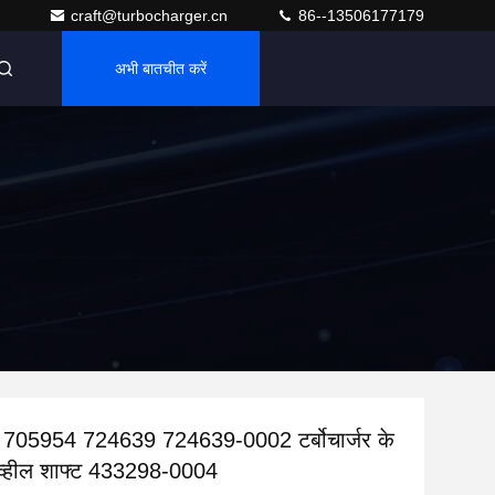
craft@turbocharger.cn
86--13506177179
अभी बातचीत करें
05954 724639 724639-0002 टर्बोचार्जर के
न व्हील शाफ्ट 433298-0004