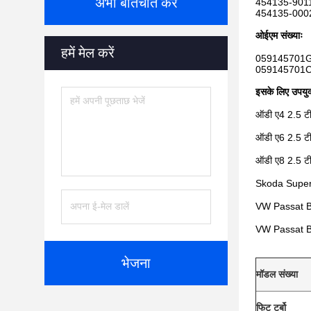
अभी बातचीत करें
454135-901
454135-000
ओईएम संख्याः
हमें मेल करें
059145701G
059145701C
इसके लिए उपयुक
ऑडी ए4 2.5 ट
ऑडी ए6 2.5 ट
ऑडी ए8 2.5 टी
Skoda Superb
VW Passat B5
VW Passat B5
भेजना
मॉडल संख्या
फिट टर्बो