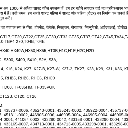
 अब 1000 से अधिक शाफ्ट व्हील उपलब्ध हैं, हम हर महीने लगातार कई नए प्रतिस्थापन भागों 
ास में हैं।उसी समय, हम सबसे शाफ्ट पहिया में शाफ्ट और पहिया (रोटर) का निर्माण कर सकते ह
सूस करें।
ील का व्यापक रूप से गैरेट, होल्सेट, केकेके, स्विट्जर, बोरवागर, मित्सुबिशी, आईएचआई, टोयोटा
GT17,GT20,GT22,GT25,GT30,GT32,GT35,GT37,GT42,GT45,TA34,TA
10,TBP4-270,T04B,T04E
HX40,HX40W,HX50,HX55,HT3B,H1C,H1E,H2C,H2D...
, S300, S400, S410, S2A, S3A,...
14, K16, K24, K27, K27-B, K27-W, K27-2, TK27, K28, K29, K31, K36, 
5, RHB5, RHB6, RHC6, RHC9
, TD08, TF035HM, TF035VGK
 CT12B, CT20, CT26
EM:
, 435737-0006, 435243-0001, 435243-0002, 435922-0004, 435737-0
, 451311-0002, 446905-0006, 446905-0004, 446905-0004, 446905-0
4-0001, 441064-0002, 433290-0042, 433158-0001, 433290-0004, 43
, 433165-0007, 434713-0001, 434713-0005,433298-0001, 433298-00