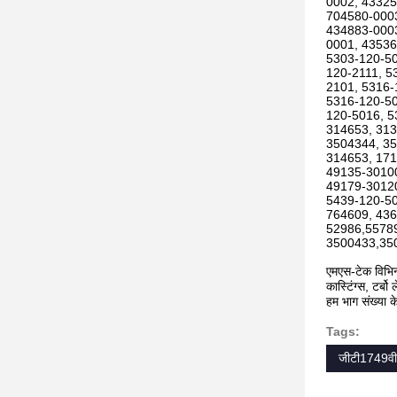
0002, 43325
704580-0003
434883-0003
0001, 43536
5303-120-50
120-2111, 5
2101, 5316-
5316-120-50
120-5016, 5
314653, 313
3504344, 35
314653, 17
49135-30100
49179-30120
5439-120-50
764609, 436
52986,5578
3500433,35
एमएस-टेक विभिन्
कास्टिंग्स, टर
हम भाग संख्या क
Tags:
जीटी1749वी