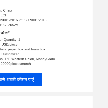
n: China
-TECH
 19001-2016 idt ISO 9001:2015
r: GT2052V
ी शर्तें
r Quantity: 1
.8 USD/piece
ails: paper box and foam box
: Customized
s: T/T, Western Union, MoneyGram
y: 20000pieces/month
बसे अच्छी कीमत पाएं