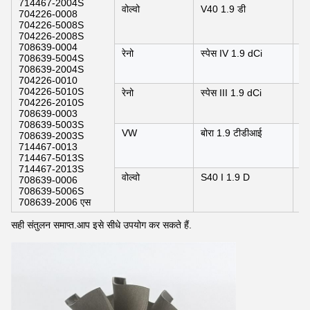
714467-2004S
वोल्वो
V40 1.9 डी
0
704226-0008
1
704226-5008S
704226-2008S
708639-0004
रेनो
स्पेस IV 1.9 dCi
01
708639-5004S
708639-2004S
704226-0010
704226-5010S
रेनो
स्पेस III 1.9 dCi
0
704226-2010S
708639-0003
708639-5003S
VW
बोरा 1.9 टीडीआई
0
708639-2003S
0
714467-0013
714467-5013S
714467-2013S
वोल्वो
S40 I 1.9 D
0
708639-0006
1
708639-5006S
708639-2006 एस
सही संतुलन समाप्त.आप इसे सीधे उपयोग कर सकते हैं.