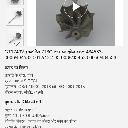
GT1749V इनकोनेल 713C टरबाइन व्हील शाफ्ट 434533-
0006/434533-0012/434533-0038/434533-0056/434533-
0057
उत्पाद का विवरण
उत्पत्ति के प्लेस: चीन
ब्रांड नाम: MS-TECH
प्रमाणन: GB/T 19001-2016 idt ISO 9001:2015
मॉडल संख्या: जीटी1749वी
भुगतान और शिपिंग की शर्तें
न्यूनतम आदेश मात्रा: 1
मूल्य: 11.8-20.6 USD/piece
पैकेजिंग विवरण: कागज का बॉक्स और फोम का बॉक्स
प्रसव के समय: अनुकूलित