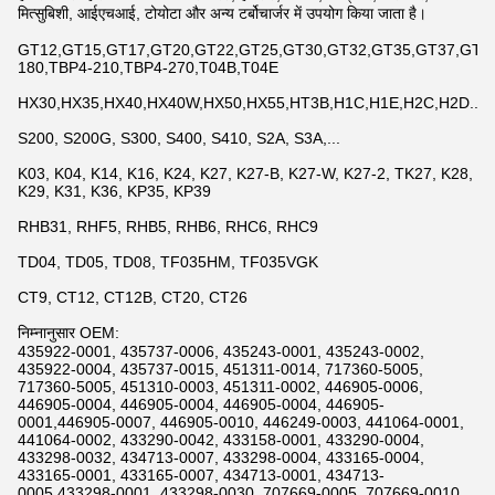
मित्सुबिशी, आईएचआई, टोयोटा और अन्य टर्बोचार्जर में उपयोग किया जाता है।
GT12,GT15,GT17,GT20,GT22,GT25,GT30,GT32,GT35,GT37,GT42,
180,TBP4-210,TBP4-270,T04B,T04E
HX30,HX35,HX40,HX40W,HX50,HX55,HT3B,H1C,H1E,H2C,H2D...
S200, S200G, S300, S400, S410, S2A, S3A,...
K03, K04, K14, K16, K24, K27, K27-B, K27-W, K27-2, TK27, K28,
K29, K31, K36, KP35, KP39
RHB31, RHF5, RHB5, RHB6, RHC6, RHC9
TD04, TD05, TD08, TF035HM, TF035VGK
CT9, CT12, CT12B, CT20, CT26
निम्नानुसार OEM:
435922-0001, 435737-0006, 435243-0001, 435243-0002,
435922-0004, 435737-0015, 451311-0014, 717360-5005,
717360-5005, 451310-0003, 451311-0002, 446905-0006,
446905-0004, 446905-0004, 446905-0004, 446905-
0001,446905-0007, 446905-0010, 446249-0003, 441064-0001,
441064-0002, 433290-0042, 433158-0001, 433290-0004,
433298-0032, 434713-0007, 433298-0004, 433165-0004,
433165-0001, 433165-0007, 434713-0001, 434713-
0005,433298-0001, 433298-0030, 707669-0005, 707669-0010,