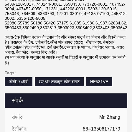
5439-120-5017, 740244-0001, 3590433, 773720-0001, 407452-
0004, 407452-0050, 171231, 442208-0001, 5303-120-5016
755046, 764609, 4363793, 17201-33010, 49135-07100, 445812-
0002, 5336-120-5005,
52986,55789,56180,56426,57175,61685,61986,61987,62034,6211
3500433,3502499,3502817,3503023,3503402,3503403,3503642,3
एमएस-टेक विभिन्न प्रकार के टर्बोचार्जर और स्पेयर पार्ट्स का निर्माण और बिक्री करता
है। उदाहरण के लिए, टर्बोचार्जर,व्हील और शाफ्ट (रोटर), सीएचआरए, कंप्रेसर
व्हील,टर्बाइन व्हील कास्टिंग्स, टर्बो लेयरिंग,टरबाइन के आवास, कंप्रेसर आवास, असर
आवास, बैक प्लेट, मरम्मत किट आदि।
हम भाग संख्या के अनुसार या आपके नमूनों या चित्रों के अनुसार भी उत्पादन कर सकते
हैं।
Tags:
जीटी1749वी
G25R टरबाइन व्हील शाफ्ट
HE531VE
संपर्क
संपर्क:
Mr. Zhang
टेलीफोन:
86--13506177179