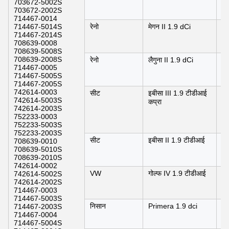
703672-5002S
0
703672-2002S
714467-0014
714467-5014S
रेनो
मेगन II 1.9 dCi
0
714467-2014S
0
708639-0008
708639-5008S
708639-2008S
रेनो
लैगुना II 1.9 dCi
0
714467-0005
0
714467-5005S
714467-2005S
742614-0003
सीट
इबीसा III 1.9 टीडीआई
0
742614-5003S
कप्रा
0
742614-2003S
752233-0003
752233-5003S
752233-2003S
सीट
इबीसा II 1.9 टीडीआई
0
708639-0010
0
708639-5010S
708639-2010S
742614-0002
VW
गोल्फ IV 1.9 टीडीआई
0
742614-5002S
1
742614-2002S
714467-0003
714467-5003S
निसान
Primera 1.9 dci
0
714467-2003S
714467-0004
714467-5004S