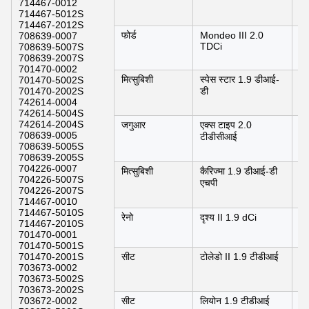
714467-0012
714467-5012S
714467-2012S
फोर्ड
Mondeo III 2.0
06
708639-0007
TDCi
708639-5007S
708639-2007S
701470-0002
मित्सुबिशी
स्पेस स्टार 1.9 डीआई-
0
701470-5002S
701470-2002S
डी
0
742614-0004
742614-5004S
742614-2004S
जगुआर
एक्स टाइप 2.0
06
708639-0005
टीडीसीआई
708639-5005S
708639-2005S
704226-0007
मित्सुबिशी
कैरिज्मा 1.9 डीआई-डी
0
704226-5007S
एचपी
0
704226-2007S
714467-0010
714467-5010S
रेनो
दृश्य II 1.9 dCi
0
714467-2010S
701470-0001
701470-5001S
701470-2001S
सीट
टोलेडो II 1.9 टीडीआई
0
703673-0002
0
703673-5002S
703673-2002S
703672-0002
सीट
लियोन 1.9 टीडीआई
0