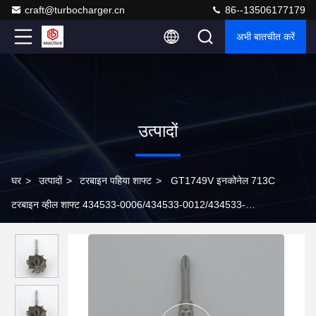
craft@turbocharger.cn
86--13506177179
अभी बातचीत करें
उत्पादों
घर
>
उत्पादों
>
टरबाइन पहिया शाफ्ट
>
GT1749V इनकोनेल 713C
टरबाइन व्हील शाफ्ट 434533-0006/434533-0012/434533-
0038/434533-0056/434533-0057