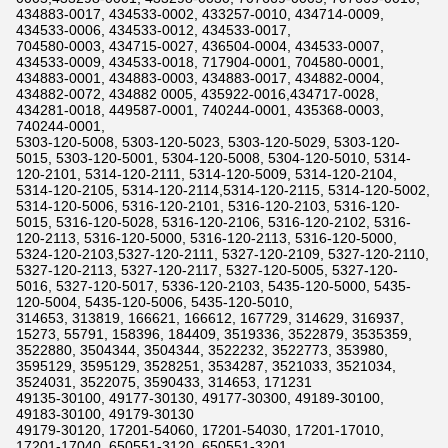
434883-0017, 434533-0002, 433257-0010, 434714-0009,
434533-0006, 434533-0012, 434533-0017,
704580-0003, 434715-0027, 436504-0004, 434533-0007,
434533-0009, 434533-0018, 717904-0001, 704580-0001,
434883-0001, 434883-0003, 434883-0017, 434882-0004,
434882-0072, 434882 0005, 435922-0016,434717-0028,
434281-0018, 449587-0001, 740244-0001, 435368-0003,
740244-0001,
5303-120-5008, 5303-120-5023, 5303-120-5029, 5303-120-
5015, 5303-120-5001, 5304-120-5008, 5304-120-5010, 5314-
120-2101, 5314-120-2111, 5314-120-5009, 5314-120-2104,
5314-120-2105, 5314-120-2114,5314-120-2115, 5314-120-5002,
5314-120-5006, 5316-120-2101, 5316-120-2103, 5316-120-
5015, 5316-120-5028, 5316-120-2106, 5316-120-2102, 5316-
120-2113, 5316-120-5000, 5316-120-2113, 5316-120-5000,
5324-120-2103,5327-120-2111, 5327-120-2109, 5327-120-2110,
5327-120-2113, 5327-120-2117, 5327-120-5005, 5327-120-
5016, 5327-120-5017, 5336-120-2103, 5435-120-5000, 5435-
120-5004, 5435-120-5006, 5435-120-5010,
314653, 313819, 166621, 166612, 167729, 314629, 316937,
15273, 55791, 158396, 184409, 3519336, 3522879, 3535359,
3522880, 3504344, 3504344, 3522232, 3522773, 353980,
3595129, 3595129, 3528251, 3534287, 3521033, 3521034,
3524031, 3522075, 3590433, 314653, 171231
49135-30100, 49177-30130, 49177-30300, 49189-30100,
49183-30100, 49179-30130
49179-30120, 17201-54060, 17201-54030, 17201-17010,
17201-17040, 650551-3120, 650551-3201,