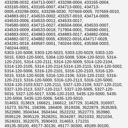
433298-0032, 434713-0007, 433298-0004, 433165-0004,
433165-0001, 433165-0007, 434713-0001, 434713-
0005,433298-0001, 433298-0030, 707669-0005, 707669-0010,
434883-0017, 434533-0002, 433257-0010, 434714-0009,
434533-0006, 434533-0012, 434533-0017,
704580-0003, 434715-0027, 436504-0004, 434533-0007,
434533-0009, 434533-0018, 717904-0001, 704580-0001,
434883-0001, 434883-0003, 434883-0017, 434882-0004,
434882-0072, 434882 0005, 435922-0016,434717-0028,
434281-0018, 449587-0001, 740244-0001, 435368-0003,
740244-0001,
5303-120-5008, 5303-120-5023, 5303-120-5029, 5303-120-
5015, 5303-120-5001, 5304-120-5008, 5304-120-5010, 5314-
120-2101, 5314-120-2111, 5314-120-5009, 5314-120-2104,
5314-120-2105, 5314-120-2114,5314-120-2115, 5314-120-5002,
5314-120-5006, 5316-120-2101, 5316-120-2103, 5316-120-
5015, 5316-120-5028, 5316-120-2106, 5316-120-2102, 5316-
120-2113, 5316-120-5000, 5316-120-2113, 5316-120-5000,
5324-120-2103,5327-120-2111, 5327-120-2109, 5327-120-2110,
5327-120-2113, 5327-120-2117, 5327-120-5005, 5327-120-
5016, 5327-120-5017, 5336-120-2103, 5435-120-5000, 5435-
120-5004, 5435-120-5006, 5435-120-5010,
314653, 313819, 166621, 166612, 167729, 314629, 316937,
15273, 55791, 158396, 184409, 3519336, 3522879, 3535359,
3522880, 3504344, 3504344, 3522232, 3522773, 353980,
3595129, 3595129, 3528251, 3534287, 3521033, 3521034,
3524031, 3522075, 3590433, 314653, 171231
49135-30100, 49177-30130, 49177-30300, 49189-30100,