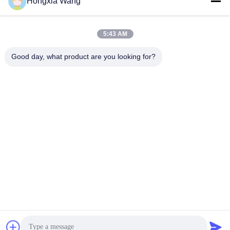
Hongxia Wang
446905-2 446905-5
848212-5002S टर्बोचार्जर के
टर्बोचार्जर के लिए
लिए
सबसे अच्छी कीमत पाएं
सबसे अच्छी कीमत पाएं
5:43 AM
Good day, what product are you looking for?
Wuxi Maoshi Technology Co., Ltd.
craft@turbocharger.cn
86--13506177179
सिन्फेई रोड, बाशी सिन्बा गांव, सिबेई शहर, सिशान जिला, वूशी, जियांगसू, चीन
चीन अच्छी गुणवत्ता टरबाइन पहिया शाफ्ट आपूर्तिकर्ता. कॉपीराइट © 2023-