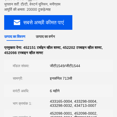
भुगतान शर्तें: टी/टी, वेस्टर्न यूनियन, मनीग्राम
आपूर्ति की क्षमता: 20000 टुकड़े/माह
सबसे अच्छी कीमत पाएं
उत्पाद का विवरण
उत्पाद का वर्णन
प्रमुखता देना:
452151 टर्बाइन व्हील शाफ्ट
,
452202 टरबाइन व्हील शाफ्ट
,
452098 टरबाइन व्हील शाफ्ट
मॉडल संख्या:
जीटी1549/जीटी1544
सामग्री:
इनकॉनेल 713सी
वारंटी अवधि:
6 महीने
433165-0004, 433298-0004,
भाग क्रमांक 1:
433298-0032, 434713-0007
452098-0001, 452098-0002,