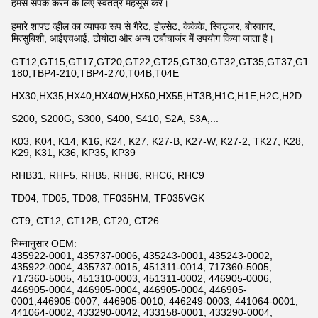
हमसे संपर्क करने के लिए स्वतंत्र महसूस करें।
हमारे शाफ्ट व्हील का व्यापक रूप से गैरेट, होल्सेट, केकेके, स्विट्जर, बोरवागर,
मित्सुबिशी, आईएचआई, टोयोटा और अन्य टर्बोचार्जर में उपयोग किया जाता है।
GT12,GT15,GT17,GT20,GT22,GT25,GT30,GT32,GT35,GT37,GT42,
180,TBP4-210,TBP4-270,T04B,T04E
HX30,HX35,HX40,HX40W,HX50,HX55,HT3B,H1C,H1E,H2C,H2D...
S200, S200G, S300, S400, S410, S2A, S3A,...
K03, K04, K14, K16, K24, K27, K27-B, K27-W, K27-2, TK27, K28,
K29, K31, K36, KP35, KP39
RHB31, RHF5, RHB5, RHB6, RHC6, RHC9
TD04, TD05, TD08, TF035HM, TF035VGK
CT9, CT12, CT12B, CT20, CT26
निम्नानुसार OEM:
435922-0001, 435737-0006, 435243-0001, 435243-0002,
435922-0004, 435737-0015, 451311-0014, 717360-5005,
717360-5005, 451310-0003, 451311-0002, 446905-0006,
446905-0004, 446905-0004, 446905-0004, 446905-
0001,446905-0007, 446905-0010, 446249-0003, 441064-0001,
441064-0002, 433290-0042, 433158-0001, 433290-0004,