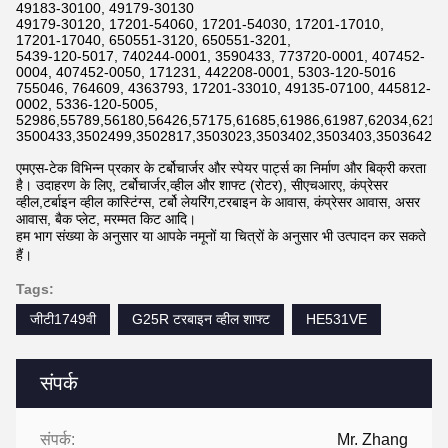
49183-30100, 49179-30130
49179-30120, 17201-54060, 17201-54030, 17201-17010,
17201-17040, 650551-3120, 650551-3201,
5439-120-5017, 740244-0001, 3590433, 773720-0001, 407452-
0004, 407452-0050, 171231, 442208-0001, 5303-120-5016
755046, 764609, 4363793, 17201-33010, 49135-07100, 445812-
0002, 5336-120-5005,
52986,55789,56180,56426,57175,61685,61986,61987,62034,6211
3500433,3502499,3502817,3503023,3503402,3503403,3503642,3
एमएस-टेक विभिन्न प्रकार के टर्बोचार्जर और स्पेयर पार्ट्स का निर्माण और बिक्री करता
है। उदाहरण के लिए, टर्बोचार्जर,व्हील और शाफ्ट (रोटर), सीएचआरए, कंप्रेसर
व्हील,टर्बाइन व्हील कास्टिंग्स, टर्बो लेयरिंग,टरबाइन के आवास, कंप्रेसर आवास, असर
आवास, बैक प्लेट, मरम्मत किट आदि।
हम भाग संख्या के अनुसार या आपके नमूनों या चित्रों के अनुसार भी उत्पादन कर सकते
हैं।
Tags:
जीटी1749वी
G25R टरबाइन व्हील शाफ्ट
HE531VE
संपर्क
संपर्क:
Mr. Zhang