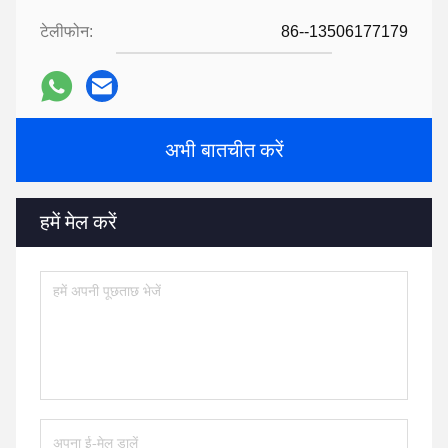
टेलीफोन:
86--13506177179
अभी बातचीत करें
हमें मेल करें