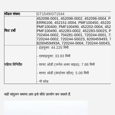
मॉडल संख्या
:
GT1549/GT1544
452098-0001, 452098-0002, 452098-0004, PM
ERR6106, 452151-0004, PMF100450, 452202-0
PMF100400, PMF100490, 452202-0004, 45220
फिट टर्बो
PMF100490, 452283-0002, 452283-5002S, PM
702404-0002, 704281-0001, 720244-0001, 72
720244-0002, 720244-5002S, 8200459493, 72
8200459493A, 720244-0004, 720244-5004S, 
- इंड्यूसर: 44.225 मिमी
- एक्सड्यूसर: 33.83 मिमी
पहिया विनिर्देश
- शाफ्ट ओडी (जर्नल असर साइड): 7.88 मिमी
- शाफ्ट ओडी (कंप्रेसर व्हील): 5.08 मिमी
- नौ ब्लेड
सही संतुलन समाप्त.आप इसे सीधे उपयोग कर सकते हैं.