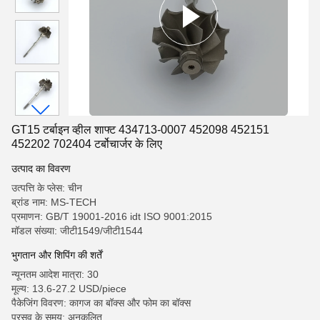
GT15 टर्बाइन व्हील शाफ्ट 434713-0007 452098 452151
452202 702404 टर्बोचार्जर के लिए
उत्पाद का विवरण
उत्पत्ति के प्लेस: चीन
ब्रांड नाम: MS-TECH
प्रमाणन: GB/T 19001-2016 idt ISO 9001:2015
मॉडल संख्या: जीटी1549/जीटी1544
भुगतान और शिपिंग की शर्तें
न्यूनतम आदेश मात्रा: 30
मूल्य: 13.6-27.2 USD/piece
पैकेजिंग विवरण: कागज का बॉक्स और फोम का बॉक्स
प्रसव के समय: अनुकूलित