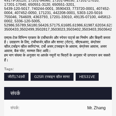
49179-30120, 17201-54060, 17201-54030, 17201-17010,
17201-17040, 650551-3120, 650551-3201,
5439-120-5017, 740244-0001, 3590433, 773720-0001, 407452-
0004, 407452-0050, 171231, 442208-0001, 5303-120-5016
755046, 764609, 4363793, 17201-33010, 49135-07100, 445812-
0002, 5336-120-5005,
52986,55789,56180,56426,57175,61685,61986,61987,62034,6211
3500433,3502499,3502817,3503023,3503402,3503403,3503642,3
एमएस-टेक विभिन्न प्रकार के टर्बोचार्जर और स्पेयर पार्ट्स का निर्माण और बिक्री करता
है। उदाहरण के लिए, टर्बोचार्जर,व्हील और शाफ्ट (रोटर), सीएचआरए, कंप्रेसर
व्हील,टर्बाइन व्हील कास्टिंग्स, टर्बो असर,टरबाइन के आवास, कंप्रेसर आवास, असर
आवास, बैक प्लेट, मरम्मत किट आदि।
हम भाग संख्या के अनुसार या आपके नमूनों या चित्रों के अनुसार भी उत्पादन कर सकते
हैं।
Tags:
जीटी1749वी
G25R टरबाइन व्हील शाफ्ट
HE531VE
संपर्क
संपर्क:
Mr. Zhang