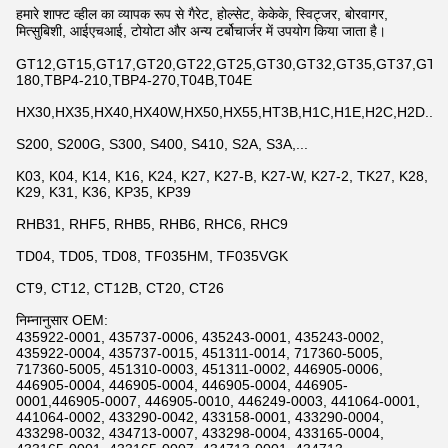
हमारे शाफ्ट व्हील का व्यापक रूप से गैरेट, होल्सेट, केकेके, स्विट्जर, बोरवागर,
मित्सुबिशी, आईएचआई, टोयोटा और अन्य टर्बोचार्जर में उपयोग किया जाता है।
GT12,GT15,GT17,GT20,GT22,GT25,GT30,GT32,GT35,GT37,GT42,
180,TBP4-210,TBP4-270,T04B,T04E
HX30,HX35,HX40,HX40W,HX50,HX55,HT3B,H1C,H1E,H2C,H2D...
S200, S200G, S300, S400, S410, S2A, S3A,...
K03, K04, K14, K16, K24, K27, K27-B, K27-W, K27-2, TK27, K28,
K29, K31, K36, KP35, KP39
RHB31, RHF5, RHB5, RHB6, RHC6, RHC9
TD04, TD05, TD08, TF035HM, TF035VGK
CT9, CT12, CT12B, CT20, CT26
निम्नानुसार OEM:
435922-0001, 435737-0006, 435243-0001, 435243-0002,
435922-0004, 435737-0015, 451311-0014, 717360-5005,
717360-5005, 451310-0003, 451311-0002, 446905-0006,
446905-0004, 446905-0004, 446905-0004, 446905-
0001,446905-0007, 446905-0010, 446249-0003, 441064-0001,
441064-0002, 433290-0042, 433158-0001, 433290-0004,
433298-0032, 434713-0007, 433298-0004, 433165-0004,