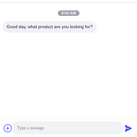
टर्बोचार्जर के लिए
लिए
सबसे अच्छी कीमत पाएं
सबसे अच्छी कीमत पाएं
6:02 AM
Good day, what product are you looking for?
Wuxi Maoshi Technology Co., Ltd.
craft@turbocharger.cn
86--13506177179
सिन्फेई रोड, बाशी सिन्बा गांव, सिबेई शहर, सिशान जिला, वूशी, जियांगसू, चीन
चीन अच्छी गुणवत्ता टरबाइन पहिया शाफ्ट आपूर्तिकर्ता. कॉपीराइट © 2023-
2026 turbo-spareparts.com . सर्वाधिकार सुरक्षित।