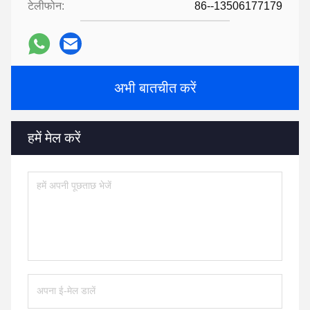
टेलीफोन:
86--13506177179
अभी बातचीत करें
हमें मेल करें