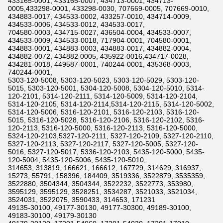
433165-0001, 433165-0007, 434713-0001, 434713-
0005,433298-0001, 433298-0030, 707669-0005, 707669-0010,
434883-0017, 434533-0002, 433257-0010, 434714-0009,
434533-0006, 434533-0012, 434533-0017,
704580-0003, 434715-0027, 436504-0004, 434533-0007,
434533-0009, 434533-0018, 717904-0001, 704580-0001,
434883-0001, 434883-0003, 434883-0017, 434882-0004,
434882-0072, 434882 0005, 435922-0016,434717-0028,
434281-0018, 449587-0001, 740244-0001, 435368-0003,
740244-0001,
5303-120-5008, 5303-120-5023, 5303-120-5029, 5303-120-
5015, 5303-120-5001, 5304-120-5008, 5304-120-5010, 5314-
120-2101, 5314-120-2111, 5314-120-5009, 5314-120-2104,
5314-120-2105, 5314-120-2114,5314-120-2115, 5314-120-5002,
5314-120-5006, 5316-120-2101, 5316-120-2103, 5316-120-
5015, 5316-120-5028, 5316-120-2106, 5316-120-2102, 5316-
120-2113, 5316-120-5000, 5316-120-2113, 5316-120-5000,
5324-120-2103,5327-120-2111, 5327-120-2109, 5327-120-2110,
5327-120-2113, 5327-120-2117, 5327-120-5005, 5327-120-
5016, 5327-120-5017, 5336-120-2103, 5435-120-5000, 5435-
120-5004, 5435-120-5006, 5435-120-5010,
314653, 313819, 166621, 166612, 167729, 314629, 316937,
15273, 55791, 158396, 184409, 3519336, 3522879, 3535359,
3522880, 3504344, 3504344, 3522232, 3522773, 353980,
3595129, 3595129, 3528251, 3534287, 3521033, 3521034,
3524031, 3522075, 3590433, 314653, 171231
49135-30100, 49177-30130, 49177-30300, 49189-30100,
49183-30100, 49179-30130