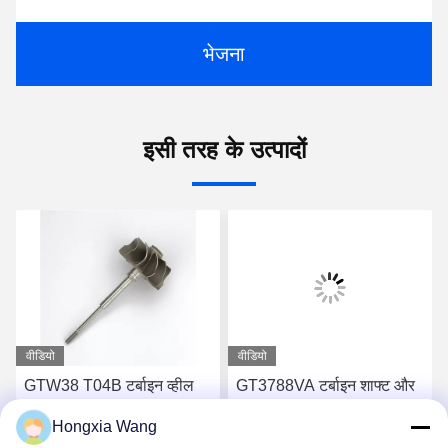
भेजना
इसी तरह के उत्पादों
वीडियो
वीडियो
GTW38 T04B टर्बाइन व्हील
GT3788VA टर्बाइन शाफ्ट और
शाफ्ट 407276-6 407276-19
पहिया 759331-22 848212-2
Hongxia Wang
446905-2 446905-5
848212-5002S टर्बोचार्जर के