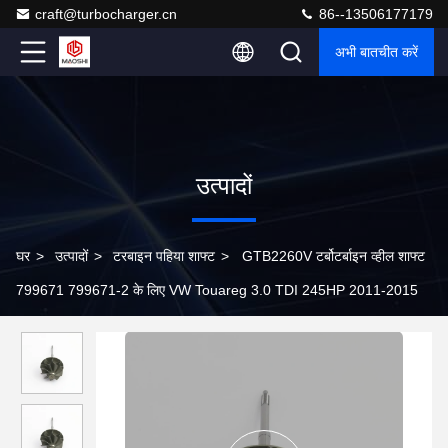
craft@turbocharger.cn
86--13506177179
अभी बातचीत करें
उत्पादों
घर
>
उत्पादों
>
टरबाइन पहिया शाफ्ट
>
GTB2260V टर्बोटर्बाइन व्हील शाफ्ट
799671 799671-2 के लिए VW Touareg 3.0 TDI 245HP 2011-2015