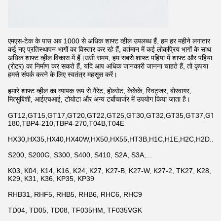
एमएस-टेक के पास अब 1000 से अधिक शाफ्ट व्हील उपलब्ध हैं, हम हर महीने लगातार
कई नए प्रतिस्थापन भागों का विस्तार कर रहे हैं, वर्तमान में कई लोकप्रिय भागों के साथ
अधिक शाफ्ट व्हील विकास में हैं।उसी समय, हम सबसे शाफ्ट पहिया में शाफ्ट और पहिया
(रोटर) का निर्माण कर सकते हैं, यदि आप अधिक जानकारी जानना चाहते हैं, तो कृपया
हमसे संपर्क करने के लिए स्वतंत्र महसूस करें।
हमारे शाफ्ट व्हील का व्यापक रूप से गैरेट, होल्सेट, केकेके, स्विट्जर, बोरवागर,
मित्सुबिशी, आईएचआई, टोयोटा और अन्य टर्बोचार्जर में उपयोग किया जाता है।
GT12,GT15,GT17,GT20,GT22,GT25,GT30,GT32,GT35,GT37,GT42,
180,TBP4-210,TBP4-270,T04B,T04E
HX30,HX35,HX40,HX40W,HX50,HX55,HT3B,H1C,H1E,H2C,H2D...
S200, S200G, S300, S400, S410, S2A, S3A,...
K03, K04, K14, K16, K24, K27, K27-B, K27-W, K27-2, TK27, K28,
K29, K31, K36, KP35, KP39
RHB31, RHF5, RHB5, RHB6, RHC6, RHC9
TD04, TD05, TD08, TF035HM, TF035VGK