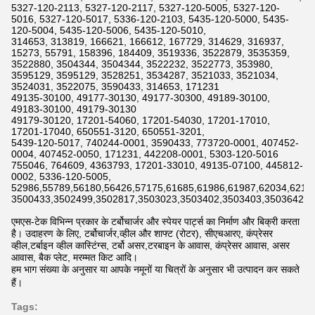
5327-120-2113, 5327-120-2117, 5327-120-5005, 5327-120-
5016, 5327-120-5017, 5336-120-2103, 5435-120-5000, 5435-
120-5004, 5435-120-5006, 5435-120-5010,
314653, 313819, 166621, 166612, 167729, 314629, 316937,
15273, 55791, 158396, 184409, 3519336, 3522879, 3535359,
3522880, 3504344, 3504344, 3522232, 3522773, 353980,
3595129, 3595129, 3528251, 3534287, 3521033, 3521034,
3524031, 3522075, 3590433, 314653, 171231
49135-30100, 49177-30130, 49177-30300, 49189-30100,
49183-30100, 49179-30130
49179-30120, 17201-54060, 17201-54030, 17201-17010,
17201-17040, 650551-3120, 650551-3201,
5439-120-5017, 740244-0001, 3590433, 773720-0001, 407452-
0004, 407452-0050, 171231, 442208-0001, 5303-120-5016
755046, 764609, 4363793, 17201-33010, 49135-07100, 445812-
0002, 5336-120-5005,
52986,55789,56180,56426,57175,61685,61986,61987,62034,6211
3500433,3502499,3502817,3503023,3503402,3503403,3503642,3
एमएस-टेक विभिन्न प्रकार के टर्बोचार्जर और स्पेयर पार्ट्स का निर्माण और बिक्री करता
है। उदाहरण के लिए, टर्बोचार्जर,व्हील और शाफ्ट (रोटर), सीएचआरए, कंप्रेसर
व्हील,टर्बाइन व्हील कास्टिंग्स, टर्बो असर,टरबाइन के आवास, कंप्रेसर आवास, असर
आवास, बैक प्लेट, मरम्मत किट आदि।
हम भाग संख्या के अनुसार या आपके नमूनों या चित्रों के अनुसार भी उत्पादन कर सकते
हैं।
Tags: