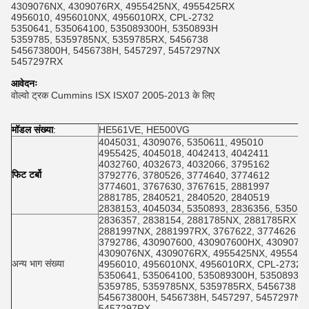
4309076NX, 4309076RX, 4955425NX, 4955425RX
4956010, 4956010NX, 4956010RX, CPL-2732
5350641, 535064100, 535089300H, 5350893H
5359785, 5359785NX, 5359785RX, 5456738
545673800H, 5456738H, 5457297, 5457297NX
5457297RX
आवेदनः
वोल्वो ट्रक Cummins ISX ISX07 2005-2013 के लिए
मॉडल संख्या
:
HE561VE, HE500VG
4045031, 4309076, 5350611, 495010
4955425, 4045018, 4042413, 4042411
4032760, 4032673, 4032066, 3795162
फिट टर्बो
3792776, 3780526, 3774640, 3774612
3774601, 3767630, 3767615, 2881997
2881785, 2840521, 2840520, 2840519
2838153, 4045034, 5350893, 2836356, 53508
2836357, 2838154, 2881785NX, 2881785RX
2881997NX, 2881997RX, 3767622, 3774626
3792786, 430907600, 430907600HX, 4309076
4309076NX, 4309076RX, 4955425NX, 495542
अन्य भाग संख्या
4956010, 4956010NX, 4956010RX, CPL-2732
5350641, 535064100, 535089300H, 5350893H
5359785, 5359785NX, 5359785RX, 5456738
545673800H, 5456738H, 5457297, 5457297NX
5457297RX