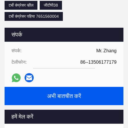
टर्बो कंप्रेसर व्हील
जीटीपी38
टर्बो कंप्रेसर पहिया 7651560004
संपर्क
संपर्क:
Mr. Zhang
टेलीफोन:
86--13506177179
अभी बातचीत करें
हमें मेल करें