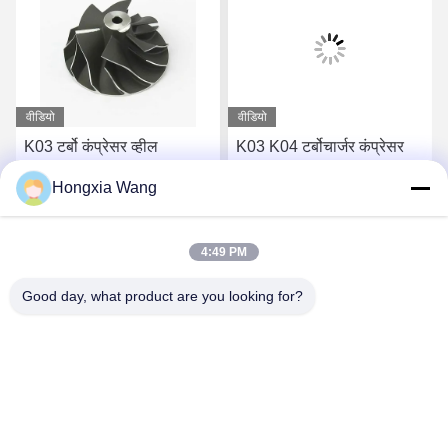
वीडियो
वीडियो
K03 टर्बो कंप्रेसर व्हील
K03 K04 टर्बोचार्जर कंप्रेसर
53041232201
व्हील 53041232209 के लिए
Hongxia Wang
53041232204 के लिए
53039700099
53039880072
53039700102 टर्बो
सबसे अच्छी कीमत पाएं
सबसे अच्छी कीमत पाएं
53039880071 टर्बो
4:49 PM
Good day, what product are you looking for?
Wuxi Maoshi Technology Co., Ltd.
craft@turbocharger.cn