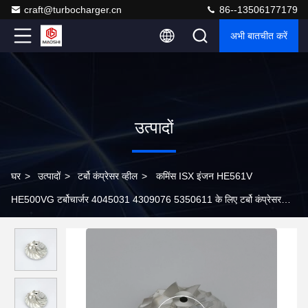
craft@turbocharger.cn
86--13506177179
अभी बातचीत करें
उत्पादों
घर
>
उत्पादों
>
टर्बो कंप्रेसर व्हील
>
कमिंस ISX इंजन HE561V
HE500VG टर्बोचार्जर 4045031 4309076 5350611 के लिए टर्बो कंप्रेसर
पहिया