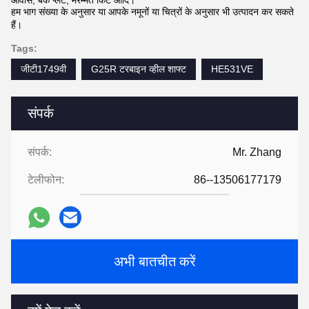
आवास, बैक प्लेट, मरम्मत किट आदि।
हम भाग संख्या के अनुसार या आपके नमूनों या चित्रों के अनुसार भी उत्पादन कर सकते
हैं।
Tags:
जीटी1749वी
G25R टरबाइन व्हील शाफ्ट
HE531VE
संपर्क
संपर्क:
Mr. Zhang
टेलीफोन:
86--13506177179
अभी बातचीत करें