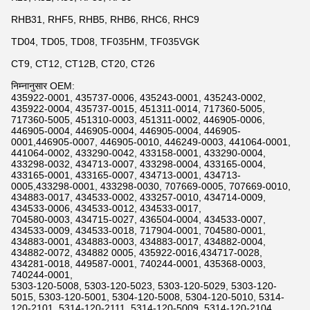
RHB31, RHF5, RHB5, RHB6, RHC6, RHC9
TD04, TD05, TD08, TF035HM, TF035VGK
CT9, CT12, CT12B, CT20, CT26
निम्नानुसार OEM:
435922-0001, 435737-0006, 435243-0001, 435243-0002,
435922-0004, 435737-0015, 451311-0014, 717360-5005,
717360-5005, 451310-0003, 451311-0002, 446905-0006,
446905-0004, 446905-0004, 446905-0004, 446905-
0001,446905-0007, 446905-0010, 446249-0003, 441064-0001,
441064-0002, 433290-0042, 433158-0001, 433290-0004,
433298-0032, 434713-0007, 433298-0004, 433165-0004,
433165-0001, 433165-0007, 434713-0001, 434713-
0005,433298-0001, 433298-0030, 707669-0005, 707669-0010,
434883-0017, 434533-0002, 433257-0010, 434714-0009,
434533-0006, 434533-0012, 434533-0017,
704580-0003, 434715-0027, 436504-0004, 434533-0007,
434533-0009, 434533-0018, 717904-0001, 704580-0001,
434883-0001, 434883-0003, 434883-0017, 434882-0004,
434882-0072, 434882 0005, 435922-0016,434717-0028,
434281-0018, 449587-0001, 740244-0001, 435368-0003,
740244-0001,
5303-120-5008, 5303-120-5023, 5303-120-5029, 5303-120-
5015, 5303-120-5001, 5304-120-5008, 5304-120-5010, 5314-
120-2101, 5314-120-2111, 5314-120-5009, 5314-120-2104,