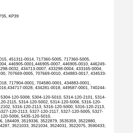
KP35, KP39
015, 451311-0014, 717360-5005, 717360-5005,
004, 446905-0001,446905-0007, 446905-0010, 446249-
3298-0032, 434713-0007, 433298-0004, 433165-0004,
30, 707669-0005, 707669-0010, 434883-0017, 434533-
018, 717904-0001, 704580-0001, 434883-0001,
016,434717-0028, 434281-0018, 449587-0001, 740244-
 5304-120-5008, 5304-120-5010, 5314-120-2101, 5314-
120-2115, 5314-120-5002, 5314-120-5006, 5316-120-
-2102, 5316-120-2113, 5316-120-5000, 5316-120-2113,
5327-120-2113, 5327-120-2117, 5327-120-5005, 5327-
-120-5006, 5435-120-5010,
96, 184409, 3519336, 3522879, 3535359, 3522880,
4287, 3521033, 3521034, 3524031, 3522075, 3590433,