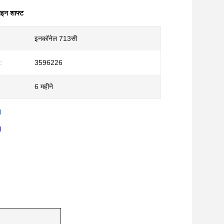
ाइन शाफ्ट
इनकॉनेल 713सी
:
3596226
6 महीने
N
N