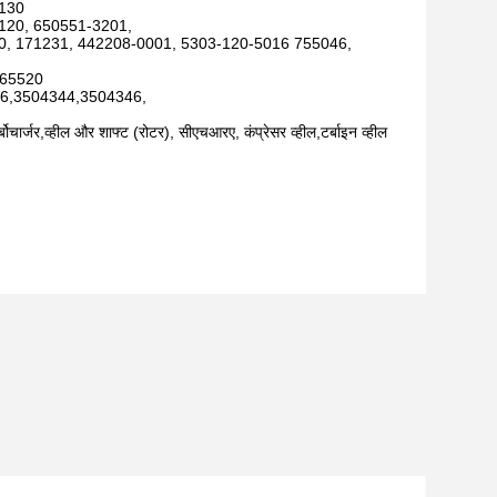
0130
120, 650551-3201,
0, 171231, 442208-0001, 5303-120-5016 755046,
,65520
6,3504344,3504346,
्बोचार्जर,व्हील और शाफ्ट (रोटर), सीएचआरए, कंप्रेसर व्हील,टर्बाइन व्हील