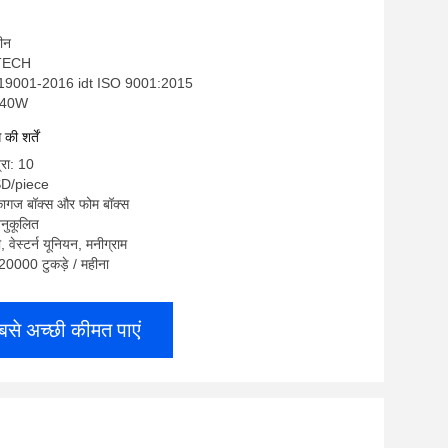
चीन
-TECH
 19001-2016 idt ISO 9001:2015
HX40W
ी शर्तें
्रा: 10
SD/piece
 कागज बॉक्स और फोम बॉक्स
नुकूलित
ी, वेस्टर्न यूनियन, मनीग्राम
: 20000 टुकड़े / महीना
बसे अच्छी कीमत पाएं