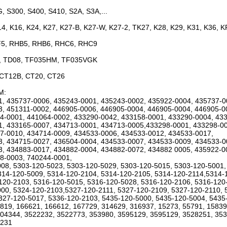
, S300, S400, S410, S2A, S3A,...
14, K16, K24, K27, K27-B, K27-W, K27-2, TK27, K28, K29, K31, K36, 
5, RHB5, RHB6, RHC6, RHC9
, TD08, TF035HM, TF035VGK
 CT12B, CT20, CT26
EM:
, 435737-0006, 435243-0001, 435243-0002, 435922-0004, 435737-0
, 451311-0002, 446905-0006, 446905-0004, 446905-0004, 446905-0
4-0001, 441064-0002, 433290-0042, 433158-0001, 433290-0004, 43
, 433165-0007, 434713-0001, 434713-0005,433298-0001, 433298-00
7-0010, 434714-0009, 434533-0006, 434533-0012, 434533-0017,
, 434715-0027, 436504-0004, 434533-0007, 434533-0009, 434533-0
, 434883-0017, 434882-0004, 434882-0072, 434882 0005, 435922-0
8-0003, 740244-0001,
08, 5303-120-5023, 5303-120-5029, 5303-120-5015, 5303-120-5001,
314-120-5009, 5314-120-2104, 5314-120-2105, 5314-120-2114,5314-
120-2103, 5316-120-5015, 5316-120-5028, 5316-120-2106, 5316-120
00, 5324-120-2103,5327-120-2111, 5327-120-2109, 5327-120-2110, 
327-120-5017, 5336-120-2103, 5435-120-5000, 5435-120-5004, 5435
819, 166621, 166612, 167729, 314629, 316937, 15273, 55791, 1583
04344, 3522232, 3522773, 353980, 3595129, 3595129, 3528251, 353
1231