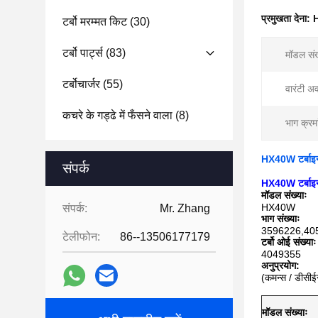
प्रमुखता देना:
H
टर्बो मरम्मत किट
(30)
टर्बो पार्ट्स
(83)
मॉडल संख
टर्बोचार्जर
(55)
वारंटी अ
कचरे के गड्ढे में फँसने वाला
(8)
भाग क्रम
HX40W टर्बा
संपर्क
HX40W टर्बा
मॉडल संख्याः
HX40W
संपर्क:
Mr. Zhang
भाग संख्याः
3596226,40
टेलीफोन:
86--13506177179
टर्बो ओई संख्याः
4049355
अनुप्रयोग:
(कमन्स / डीसीईस
मॉडल संख्याः