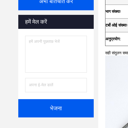
अभी बातचीत करें
भाग संख्याः
हमें मेल करें
टर्बो ओई संख्याः
अनुप्रयोग:
सही संतुलन समा
भेजना