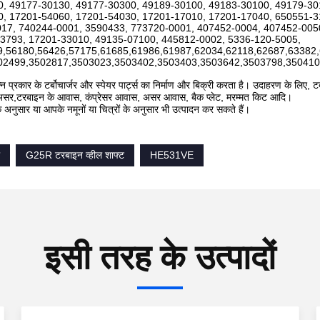
, 49177-30130, 49177-30300, 49189-30100, 49183-30100, 49179-3
, 17201-54060, 17201-54030, 17201-17010, 17201-17040, 650551-3
17, 740244-0001, 3590433, 773720-0001, 407452-0004, 407452-005
3793, 17201-33010, 49135-07100, 445812-0002, 5336-120-5005,
9,56180,56426,57175,61685,61986,61987,62034,62118,62687,63382
02499,3502817,3503023,3503402,3503403,3503642,3503798,350410
न प्रकार के टर्बोचार्जर और स्पेयर पार्ट्स का निर्माण और बिक्री करता है। उदाहरण के लिए, टर
्बो असर,टरबाइन के आवास, कंप्रेसर आवास, असर आवास, बैक प्लेट, मरम्मत किट आदि।
े अनुसार या आपके नमूनों या चित्रों के अनुसार भी उत्पादन कर सकते हैं।
G25R टरबाइन व्हील शाफ्ट
HE531VE
इसी तरह के उत्पादों