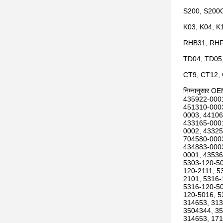
S200, S200G
K03, K04, K
RHB31, RHF
TD04, TD05
CT9, CT12,
निम्नानुसार O
435922-0001
451310-0003
0003, 44106
433165-0001
0002, 43325
704580-0003
434883-0003
0001, 43536
5303-120-50
120-2111, 5
2101, 5316-
5316-120-50
120-5016, 5
314653, 313
3504344, 35
314653, 17