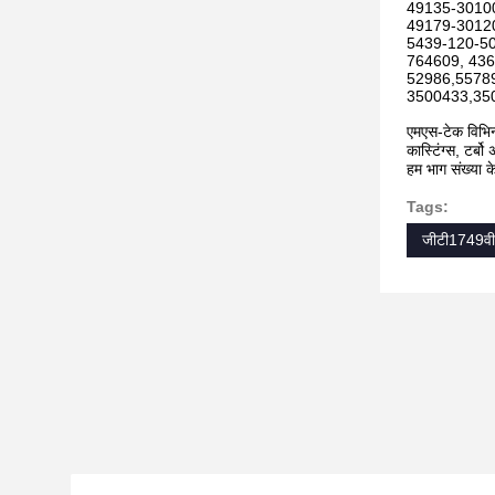
49135-30100
49179-30120
5439-120-50
764609, 436
52986,5578
3500433,35
एमएस-टेक विभिन्
कास्टिंग्स, टर
हम भाग संख्या क
Tags:
जीटी1749वी