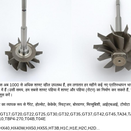
स अब 1000 से अधिक शाफ्ट व्हील उपलब्ध हैं, हम लगातार हर महीने कई नए प्रतिस्थापन भागों
ास में हैं।उसी समय, हम सबसे शाफ्ट पहिया में शाफ्ट और पहिया (रोटर) का निर्माण कर सकते है
सूस करें।
ील का व्यापक रूप से गैरेट, होल्सेट, केकेके, स्विट्जर, बोरवागर, मित्सुबिशी, आईएचआई, टोयोटा
GT17,GT20,GT22,GT25,GT30,GT32,GT35,GT37,GT42,GT45,TA34,TA
10,TBP4-270,T04B,T04E
HX40,HX40W,HX50,HX55,HT3B,H1C,H1E,H2C,H2D...