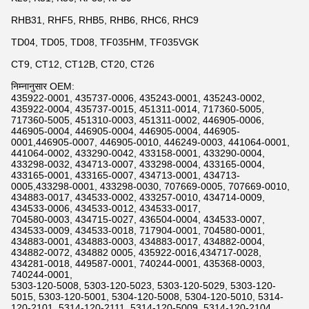
RHB31, RHF5, RHB5, RHB6, RHC6, RHC9
TD04, TD05, TD08, TF035HM, TF035VGK
CT9, CT12, CT12B, CT20, CT26
निम्नानुसार OEM:
435922-0001, 435737-0006, 435243-0001, 435243-0002,
435922-0004, 435737-0015, 451311-0014, 717360-5005,
717360-5005, 451310-0003, 451311-0002, 446905-0006,
446905-0004, 446905-0004, 446905-0004, 446905-
0001,446905-0007, 446905-0010, 446249-0003, 441064-0001,
441064-0002, 433290-0042, 433158-0001, 433290-0004,
433298-0032, 434713-0007, 433298-0004, 433165-0004,
433165-0001, 433165-0007, 434713-0001, 434713-
0005,433298-0001, 433298-0030, 707669-0005, 707669-0010,
434883-0017, 434533-0002, 433257-0010, 434714-0009,
434533-0006, 434533-0012, 434533-0017,
704580-0003, 434715-0027, 436504-0004, 434533-0007,
434533-0009, 434533-0018, 717904-0001, 704580-0001,
434883-0001, 434883-0003, 434883-0017, 434882-0004,
434882-0072, 434882 0005, 435922-0016,434717-0028,
434281-0018, 449587-0001, 740244-0001, 435368-0003,
740244-0001,
5303-120-5008, 5303-120-5023, 5303-120-5029, 5303-120-
5015, 5303-120-5001, 5304-120-5008, 5304-120-5010, 5314-
120-2101, 5314-120-2111, 5314-120-5009, 5314-120-2104,