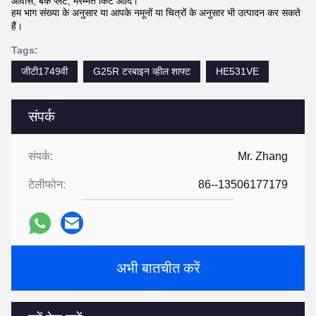
आवास, बैक प्लेट, मरम्मत किट आदि।
हम भाग संख्या के अनुसार या आपके नमूनों या चित्रों के अनुसार भी उत्पादन कर सकते
हैं।
Tags:
जीटी1749वी
G25R टरबाइन व्हील शाफ्ट
HE531VE
संपर्क
संपर्क:
Mr. Zhang
टेलीफोन:
86--13506177179
अभी बातचीत करें