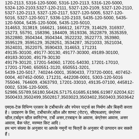
120-2113, 5316-120-5000, 5316-120-2113, 5316-120-5000,
5324-120-2103,5327-120-2111, 5327-120-2109, 5327-120-2110,
5327-120-2113, 5327-120-2117, 5327-120-5005, 5327-120-
5016, 5327-120-5017, 5336-120-2103, 5435-120-5000, 5435-
120-5004, 5435-120-5006, 5435-120-5010,
314653, 313819, 166621, 166612, 167729, 314629, 316937,
15273, 55791, 158396, 184409, 3519336, 3522879, 3535359,
3522880, 3504344, 3504344, 3522232, 3522773, 353980,
3595129, 3595129, 3528251, 3534287, 3521033, 3521034,
3524031, 3522075, 3590433, 314653, 171231
49135-30100, 49177-30130, 49177-30300, 49189-30100,
49183-30100, 49179-30130
49179-30120, 17201-54060, 17201-54030, 17201-17010,
17201-17040, 650551-3120, 650551-3201,
5439-120-5017, 740244-0001, 3590433, 773720-0001, 407452-
0004, 407452-0050, 171231, 442208-0001, 5303-120-5016
755046, 764609, 4363793, 17201-33010, 49135-07100, 445812-
0002, 5336-120-5005,
52986,55789,56180,56426,57175,61685,61986,61987,62034,6211
3500433,3502499,3502817,3503023,3503402,3503403,3503642,3
एमएस-टेक विभिन्न प्रकार के टर्बोचार्जर और स्पेयर पार्ट्स का निर्माण और बिक्री करता
है। उदाहरण के लिए, टर्बोचार्जर,व्हील और शाफ्ट (रोटर), सीएचआरए, कंप्रेसर
व्हील,टर्बाइन व्हील कास्टिंग्स, टर्बो असर,टरबाइन के आवास, कंप्रेसर आवास, असर
आवास, बैक प्लेट, मरम्मत किट आदि।
हम भाग संख्या के अनुसार या आपके नमूनों या चित्रों के अनुसार भी उत्पादन कर सकते
हैं।