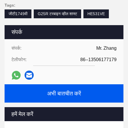
Tags:
जीटी1749वी
G25R टरबाइन व्हील शाफ्ट
HE531VE
संपर्क
संपर्क:
Mr. Zhang
टेलीफोन:
86--13506177179
अभी बातचीत करें
हमें मेल करें