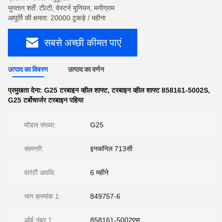
भुगतान शर्तें: टी/टी, वेस्टर्न यूनियन, मनीग्राम
आपूर्ति की क्षमता: 20000 टुकड़े / महीना
सबसे अच्छी कीमत पाएं
उत्पाद का विवरण
उत्पाद का वर्णन
प्रमुखता देना:
G25 टरबाइन व्हील शाफ्ट
,
टरबाइन व्हील शाफ्ट 858161-5002S
,
G25 टर्बोचार्जर टरबाइन पहिया
मॉडल संख्या:
G25
सामग्री:
इनकॉनेल 713सी
वारंटी अवधि:
6 महीने
भाग क्रमांक 1:
849757-6
ओई नंबर 1:
858161-5002एस