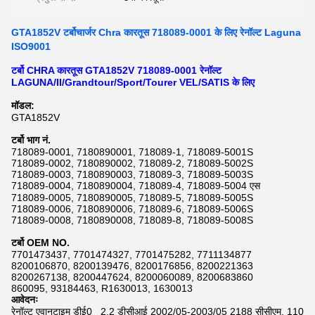
GTA1852V टर्बोचार्जर Chra कारतूस 718089-0001 के लिए रेनॉल्ट Laguna
ISO9001
टर्बो CHRA कारतूस GTA1852V 718089-0001 रेनॉल्ट
LAGUNA/II/Grandtour/Sport/Tourer VEL/SATIS के लिए
मॉडल:
GTA1852V
टर्बो भाग नं.
718089-0001, 7180890001, 718089-1, 718089-5001S
718089-0002, 7180890002, 718089-2, 718089-5002S
718089-0003, 7180890003, 718089-3, 718089-5003S
718089-0004, 7180890004, 718089-4, 718089-5004 एस
718089-0005, 7180890005, 718089-5, 718089-5005S
718089-0006, 7180890006, 718089-6, 718089-5006S
718089-0008, 7180890008, 718089-8, 718089-5008S
टर्बो OEM NO.
7701473437, 7701474327, 7701475282, 7711134877
8200106870, 8200139476, 8200176856, 8200221363
8200267138, 8200447624, 8200060089, 8200683860
860095, 93184463, R1630013, 1630013
आवेदनः
रेनॉल्ट एवानटाइम डीई0_ 2.2 डीसीआई 2002/05-2003/05 2188 सीसीएम, 110