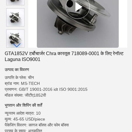
GTA1852V टर्बोचार्जर Chra कारतूस 718089-0001 के लिए रेनॉल्ट
Laguna ISO9001
उत्पाद का विवरण
उत्पत्ति के प्लेस: चीन
ब्रांड नाम: MS-TECH
प्रमाणन: GB/T 19001-2016 idt ISO 9001:2015
मॉडल संख्या: जीटीए1852वी
भुगतान और शिपिंग की शर्तें
न्यूनतम आदेश मात्रा: 10
मूल्य: 45-65 USD/piece
पैकेजिंग विवरण: कागज बॉक्स और फोम बॉक्स
प्रसव के समय: अनुकूलित