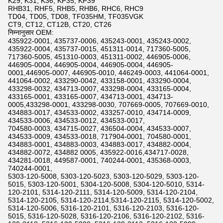
K29, K31, K36, KP35, KP39
RHB31, RHF5, RHB5, RHB6, RHC6, RHC9
TD04, TD05, TD08, TF035HM, TF035VGK
CT9, CT12, CT12B, CT20, CT26
निम्नानुसार OEM:
435922-0001, 435737-0006, 435243-0001, 435243-0002,
435922-0004, 435737-0015, 451311-0014, 717360-5005,
717360-5005, 451310-0003, 451311-0002, 446905-0006,
446905-0004, 446905-0004, 446905-0004, 446905-
0001,446905-0007, 446905-0010, 446249-0003, 441064-0001,
441064-0002, 433290-0042, 433158-0001, 433290-0004,
433298-0032, 434713-0007, 433298-0004, 433165-0004,
433165-0001, 433165-0007, 434713-0001, 434713-
0005,433298-0001, 433298-0030, 707669-0005, 707669-0010,
434883-0017, 434533-0002, 433257-0010, 434714-0009,
434533-0006, 434533-0012, 434533-0017,
704580-0003, 434715-0027, 436504-0004, 434533-0007,
434533-0009, 434533-0018, 717904-0001, 704580-0001,
434883-0001, 434883-0003, 434883-0017, 434882-0004,
434882-0072, 434882 0005, 435922-0016,434717-0028,
434281-0018, 449587-0001, 740244-0001, 435368-0003,
740244-0001,
5303-120-5008, 5303-120-5023, 5303-120-5029, 5303-120-
5015, 5303-120-5001, 5304-120-5008, 5304-120-5010, 5314-
120-2101, 5314-120-2111, 5314-120-5009, 5314-120-2104,
5314-120-2105, 5314-120-2114,5314-120-2115, 5314-120-5002,
5314-120-5006, 5316-120-2101, 5316-120-2103, 5316-120-
5015, 5316-120-5028, 5316-120-2106, 5316-120-2102, 5316-