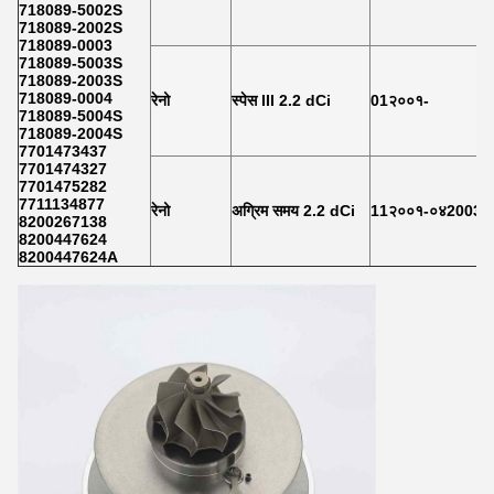
718089-5002S
718089-2002S
718089-0003
718089-5003S
718089-2003S
718089-0004
रेनो
स्पेस III 2.2 dCi
01२००१-
718089-5004S
718089-2004S
7701473437
7701474327
7701475282
7711134877
रेनो
अग्रिम समय 2.2 dCi
11२००१-०४2003
8200267138
8200447624
8200447624A