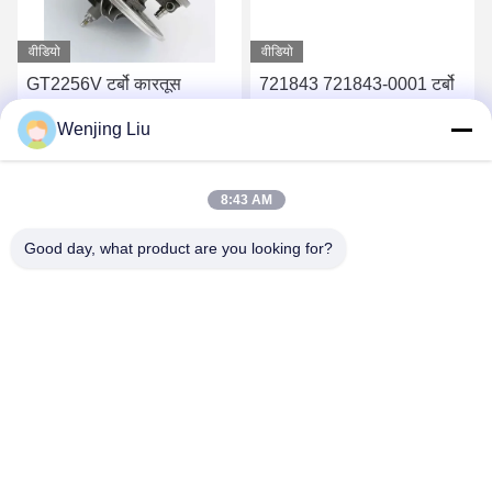
वीडियो
वीडियो
GT2256V टर्बो कारतूस
721843 721843-0001 टर्बो
CHRA कारतूस 724652
कारतूस 451298 451298-
Wenjing Liu
724652-0001 फोर्ड रेंजर के
0019 फोर्ड रेंजर HS 2 के लिए8
लिए 2.8 94Kw
सबसे अच्छी कीमत पाएं
सबसे अच्छी कीमत पाएं
8:43 AM
Good day, what product are you looking for?
Wuxi Maoshi Technology Co., Ltd.
craft@turbocharger.cn
86--13506177179
सिन्फेई रोड, बाशी सिन्बा गांव, सिबेई शहर, सिशान जिला, वूशी, जियांगसू, चीन