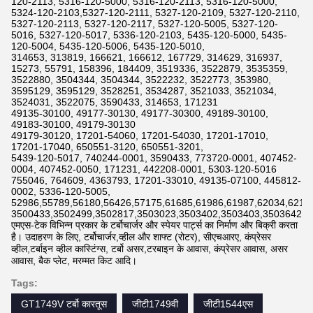
120-2113, 5316-120-5000, 5316-120-2113, 5316-120-5000,
5324-120-2103,5327-120-2111, 5327-120-2109, 5327-120-2110,
5327-120-2113, 5327-120-2117, 5327-120-5005, 5327-120-
5016, 5327-120-5017, 5336-120-2103, 5435-120-5000, 5435-
120-5004, 5435-120-5006, 5435-120-5010,
314653, 313819, 166621, 166612, 167729, 314629, 316937,
15273, 55791, 158396, 184409, 3519336, 3522879, 3535359,
3522880, 3504344, 3504344, 3522232, 3522773, 353980,
3595129, 3595129, 3528251, 3534287, 3521033, 3521034,
3524031, 3522075, 3590433, 314653, 171231
49135-30100, 49177-30130, 49177-30300, 49189-30100,
49183-30100, 49179-30130
49179-30120, 17201-54060, 17201-54030, 17201-17010,
17201-17040, 650551-3120, 650551-3201,
5439-120-5017, 740244-0001, 3590433, 773720-0001, 407452-
0004, 407452-0050, 171231, 442208-0001, 5303-120-5016
755046, 764609, 4363793, 17201-33010, 49135-07100, 445812-
0002, 5336-120-5005,
52986,55789,56180,56426,57175,61685,61986,61987,62034,6211
3500433,3502499,3502817,3503023,3503402,3503403,3503642,3
एमएस-टेक विभिन्न प्रकार के टर्बोचार्जर और स्पेयर पार्ट्स का निर्माण और बिक्री करता
है। उदाहरण के लिए, टर्बोचार्जर,व्हील और शाफ्ट (रोटर), सीएचआरए, कंप्रेसर
व्हील,टर्बाइन व्हील कास्टिंग्स, टर्बो असर,टरबाइन के आवास, कंप्रेसर आवास, असर
आवास, बैक प्लेट, मरम्मत किट आदि।
Tags:
GT1749V टर्बो कारतूस
जीटी1749वी
जीटी1544एस