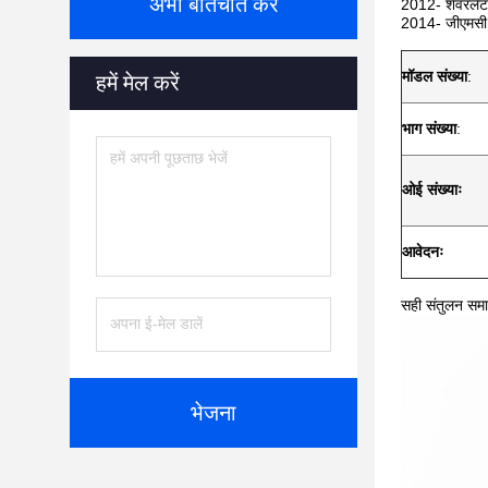
अभी बातचीत करें
2012- शेवरले
2014- जीएमसी,
मॉडल संख्या
:
हमें मेल करें
भाग संख्या
:
ओई संख्याः
आवेदनः
सही संतुलन समा
भेजना