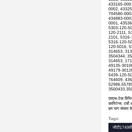
433165-0001
0002, 43325
704580-0003
434883-0003
0001, 43536
5303-120-50
120-2111, 5
2101, 5316-
5316-120-50
120-5016, 5
314653, 313
3504344, 35
314653, 17
49135-30100
49179-30120
5439-120-50
764609, 436
52986,5578
3500433,35
एमएस-टेक विभिन्
कास्टिंग्स, टर
हम भाग संख्या क
Tags:
जीटी1749वी