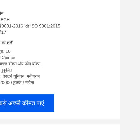
चीन
-TECH
 19001-2016 idt ISO 9001:2015
टी17
ी शर्तें
्रा: 10
SD/piece
 कागज बॉक्स और फोम बॉक्स
नुकूलित
ी, वेस्टर्न यूनियन, मनीग्राम
: 20000 टुकड़े / महीना
बसे अच्छी कीमत पाएं