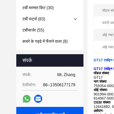
टर्बो मरम्मत किट
(30)
मॉडल संख
टर्बो पार्ट्स
(83)
वारंटी अ
टर्बोचार्जर
(55)
ओई नंबर
कचरे के गड्ढे में फँसने वाला
(8)
ओई नंबर
संपर्क
GT17 टर्बाइन 
GT17 टर्बाइन 
मॉडल संख्या
:
संपर्क:
Mr. Zhang
GT17
भाग संख्या
:
टेलीफोन:
86--13506177179
759354-000
ओई संख्याः
901994-0001
814067-500
OEM संख्याः
12641882, 
आवेदनः