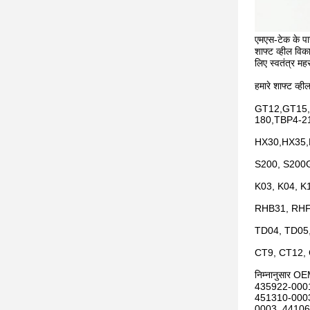
एमएस-टेक के पास
शाफ्ट व्हील विक
लिए स्वतंत्र मह
हमारे शाफ्ट व्ह
GT12,GT15,
180,TBP4-2
HX30,HX35,
S200, S200G
K03, K04, K
RHB31, RHF
TD04, TD05
CT9, CT12,
निम्नानुसार O
435922-0001
451310-0003
0003, 44106