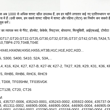
 अब 1000 से अधिक शाफ्ट व्हील उपलब्ध हैं, हम हर महीने लगातार कई नए प्रतिस्थापन भागों 
ास में हैं।उसी समय, हम सबसे शाफ्ट पहिया में शाफ्ट और पहिया (रोटर) का निर्माण कर सकते ह
सूस करें।
ील का व्यापक रूप से गैरेट, होल्सेट, केकेके, स्विट्जर, बोरवागर, मित्सुबिशी, आईएचआई, टोयोटा
GT17,GT20,GT22,GT25,GT30,GT32,GT35,GT37,GT42,GT45,TA34,TA
10,TBP4-270,T04B,T04E
HX40,HX40W,HX50,HX55,HT3B,H1C,H1E,H2C,H2D...
, S300, S400, S410, S2A, S3A,...
14, K16, K24, K27, K27-B, K27-W, K27-2, TK27, K28, K29, K31, K36, 
5, RHB5, RHB6, RHC6, RHC9
, TD08, TF035HM, TF035VGK
 CT12B, CT20, CT26
EM:
, 435737-0006, 435243-0001, 435243-0002, 435922-0004, 435737-0
, 451311-0002, 446905-0006, 446905-0004, 446905-0004, 446905-0
4-0001, 441064-0002, 433290-0042, 433158-0001, 433290-0004, 43