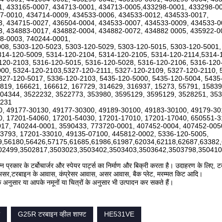
, 433165-0007, 434713-0001, 434713-0005,433298-0001, 433298-00
7-0010, 434714-0009, 434533-0006, 434533-0012, 434533-0017,
, 434715-0027, 436504-0004, 434533-0007, 434533-0009, 434533-0
, 434883-0017, 434882-0004, 434882-0072, 434882 0005, 435922-0
8-0003, 740244-0001,
08, 5303-120-5023, 5303-120-5029, 5303-120-5015, 5303-120-5001,
314-120-5009, 5314-120-2104, 5314-120-2105, 5314-120-2114,5314-
120-2103, 5316-120-5015, 5316-120-5028, 5316-120-2106, 5316-120
00, 5324-120-2103,5327-120-2111, 5327-120-2109, 5327-120-2110, 
327-120-5017, 5336-120-2103, 5435-120-5000, 5435-120-5004, 5435
819, 166621, 166612, 167729, 314629, 316937, 15273, 55791, 1583
04344, 3522232, 3522773, 353980, 3595129, 3595129, 3528251, 353
1231
, 49177-30130, 49177-30300, 49189-30100, 49183-30100, 49179-3
, 17201-54060, 17201-54030, 17201-17010, 17201-17040, 650551-3
17, 740244-0001, 3590433, 773720-0001, 407452-0004, 407452-005
3793, 17201-33010, 49135-07100, 445812-0002, 5336-120-5005,
9,56180,56426,57175,61685,61986,61987,62034,62118,62687,63382
02499,3502817,3503023,3503402,3503403,3503642,3503798,350410
न प्रकार के टर्बोचार्जर और स्पेयर पार्ट्स का निर्माण और बिक्री करता है। उदाहरण के लिए, टर
्बो असर,टरबाइन के आवास, कंप्रेसर आवास, असर आवास, बैक प्लेट, मरम्मत किट आदि।
े अनुसार या आपके नमूनों या चित्रों के अनुसार भी उत्पादन कर सकते हैं।
G25R टरबाइन व्हील शाफ्ट
HE531VE