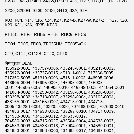
HX30,HX35,HX40,HX40W,HX50,HX55,HT3B,H1C,H1E,H2C,H2D...
S200, S200G, S300, S400, S410, S2A, S3A,...
K03, K04, K14, K16, K24, K27, K27-B, K27-W, K27-2, TK27, K28,
K29, K31, K36, KP35, KP39
RHB31, RHF5, RHB5, RHB6, RHC6, RHC9
TD04, TD05, TD08, TF035HM, TF035VGK
CT9, CT12, CT12B, CT20, CT26
निम्नानुसार OEM:
435922-0001, 435737-0006, 435243-0001, 435243-0002,
435922-0004, 435737-0015, 451311-0014, 717360-5005,
717360-5005, 451310-0003, 451311-0002, 446905-0006,
446905-0004, 446905-0004, 446905-0004, 446905-
0001,446905-0007, 446905-0010, 446249-0003, 441064-0001,
441064-0002, 433290-0042, 433158-0001, 433290-0004,
433298-0032, 434713-0007, 433298-0004, 433165-0004,
433165-0001, 433165-0007, 434713-0001, 434713-
0005,433298-0001, 433298-0030, 707669-0005, 707669-0010,
434883-0017, 434533-0002, 433257-0010, 434714-0009,
434533-0006, 434533-0012, 434533-0017,
704580-0003, 434715-0027, 436504-0004, 434533-0007,
434533-0009, 434533-0018, 717904-0001, 704580-0001,
434883-0001, 434883-0003, 434883-0017, 434882-0004,