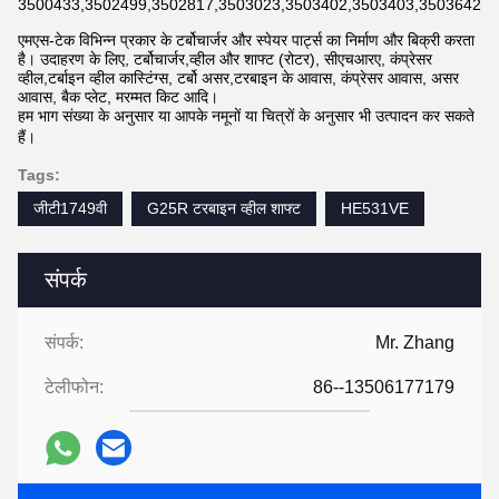
3500433,3502499,3502817,3503023,3503402,3503403,3503642,3
एमएस-टेक विभिन्न प्रकार के टर्बोचार्जर और स्पेयर पार्ट्स का निर्माण और बिक्री करता
है। उदाहरण के लिए, टर्बोचार्जर,व्हील और शाफ्ट (रोटर), सीएचआरए, कंप्रेसर
व्हील,टर्बाइन व्हील कास्टिंग्स, टर्बो असर,टरबाइन के आवास, कंप्रेसर आवास, असर
आवास, बैक प्लेट, मरम्मत किट आदि।
हम भाग संख्या के अनुसार या आपके नमूनों या चित्रों के अनुसार भी उत्पादन कर सकते
हैं।
Tags:
जीटी1749वी
G25R टरबाइन व्हील शाफ्ट
HE531VE
संपर्क
संपर्क:
Mr. Zhang
टेलीफोन:
86--13506177179