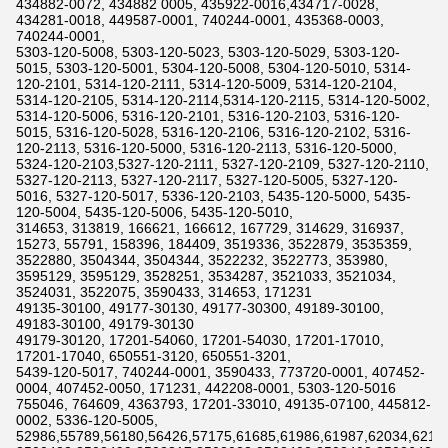
434882-0072, 434882 0005, 435922-0016,434717-0028,
434281-0018, 449587-0001, 740244-0001, 435368-0003,
740244-0001,
5303-120-5008, 5303-120-5023, 5303-120-5029, 5303-120-
5015, 5303-120-5001, 5304-120-5008, 5304-120-5010, 5314-
120-2101, 5314-120-2111, 5314-120-5009, 5314-120-2104,
5314-120-2105, 5314-120-2114,5314-120-2115, 5314-120-5002,
5314-120-5006, 5316-120-2101, 5316-120-2103, 5316-120-
5015, 5316-120-5028, 5316-120-2106, 5316-120-2102, 5316-
120-2113, 5316-120-5000, 5316-120-2113, 5316-120-5000,
5324-120-2103,5327-120-2111, 5327-120-2109, 5327-120-2110,
5327-120-2113, 5327-120-2117, 5327-120-5005, 5327-120-
5016, 5327-120-5017, 5336-120-2103, 5435-120-5000, 5435-
120-5004, 5435-120-5006, 5435-120-5010,
314653, 313819, 166621, 166612, 167729, 314629, 316937,
15273, 55791, 158396, 184409, 3519336, 3522879, 3535359,
3522880, 3504344, 3504344, 3522232, 3522773, 353980,
3595129, 3595129, 3528251, 3534287, 3521033, 3521034,
3524031, 3522075, 3590433, 314653, 171231
49135-30100, 49177-30130, 49177-30300, 49189-30100,
49183-30100, 49179-30130
49179-30120, 17201-54060, 17201-54030, 17201-17010,
17201-17040, 650551-3120, 650551-3201,
5439-120-5017, 740244-0001, 3590433, 773720-0001, 407452-
0004, 407452-0050, 171231, 442208-0001, 5303-120-5016
755046, 764609, 4363793, 17201-33010, 49135-07100, 445812-
0002, 5336-120-5005,
52986,55789,56180,56426,57175,61685,61986,61987,62034,6211