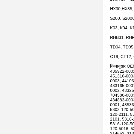
HX30,HX35,
S200, S200G
K03, K04, K
RHB31, RHF
TD04, TD05
CT9, CT12,
निम्नानुसार O
435922-0001
451310-0003
0003, 44106
433165-0001
0002, 43325
704580-0003
434883-0003
0001, 43536
5303-120-50
120-2111, 5
2101, 5316-
5316-120-50
120-5016, 5
314653, 313