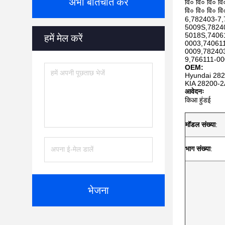
अभी बातचीत करें
वि० वि० वि० वि
वि० वि० वि०
6,782403-7
5009S,7824
5018S,7406
हमें मेल करें
0003,74061
0009,78240
9,766111-0
OEM:
Hyundai 28
KIA 28200-
आवेदनः
किआ हुंडई
मॉडल संख्या
:
भाग संख्या
:
भेजना