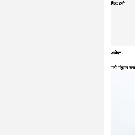
फिट टर्बोः
आवेदनः
सही संतुलन समा