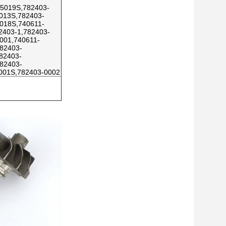
-5019S,782403-
013S,782403-
018S,740611-
2403-1,782403-
001,740611-
82403-
82403-
82403-
5001S,782403-0002