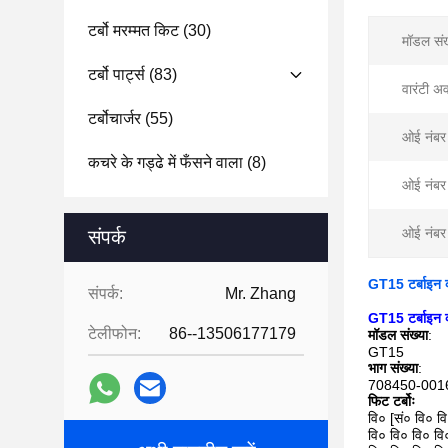
टर्बो मरम्मत किट
(30)
मॉडल संख
टर्बो पार्ट्स
(83)
वारंटी अ
टर्बोचार्जर
(55)
ओई नंबर
कचरे के गड्ढे में फँसने वाला
(8)
ओई नंबर
ओई नंबर
संपर्क
GT15 टर्बाइन
संपर्क:
Mr. Zhang
GT15 टर्बाइन
टेलीफोन:
86--13506177179
मॉडल संख्या
:
GT15
भाग संख्या
:
708450-001
फिट टर्बोः
वि० [सं० वि० व
वि० वि० वि० वि