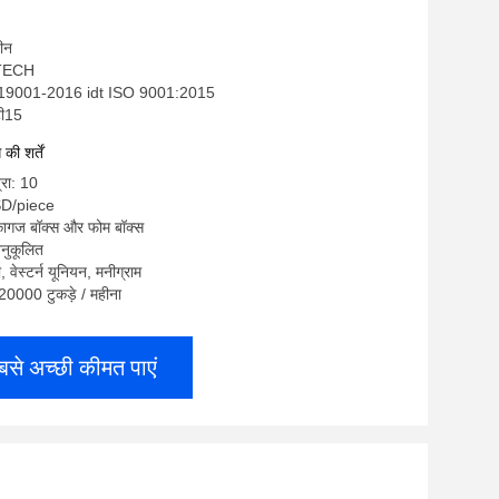
चीन
-TECH
 19001-2016 idt ISO 9001:2015
टी15
ी शर्तें
्रा: 10
SD/piece
 कागज बॉक्स और फोम बॉक्स
नुकूलित
ी, वेस्टर्न यूनियन, मनीग्राम
: 20000 टुकड़े / महीना
बसे अच्छी कीमत पाएं