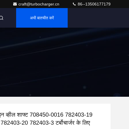
craft@turbocharger.cn
86--13506177179
अभी बातचीत करें
ाइन व्हील शाफ्ट 708450-0016 782403-19
82403-20 782403-3 टर्बोचार्जर के लिए