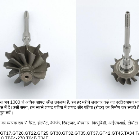
 अब 1000 से अधिक शाफ्ट व्हील उपलब्ध हैं, हम हर महीने लगातार कई नए प्रतिस्थापन भागों 
ास में हैं।उसी समय, हम सबसे शाफ्ट पहिया में शाफ्ट और पहिया (रोटर) का निर्माण कर सकते ह
सूस करें।
ील का व्यापक रूप से गैरेट, होल्सेट, केकेके, स्विट्जर, बोरवागर, मित्सुबिशी, आईएचआई, टोयोटा
GT17,GT20,GT22,GT25,GT30,GT32,GT35,GT37,GT42,GT45,TA34,TA
10,TBP4-270,T04B,T04E