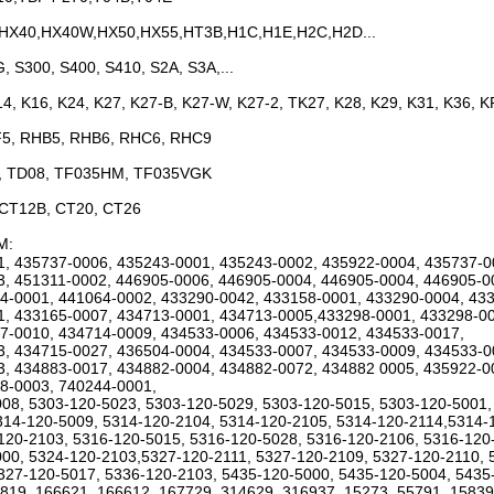
HX40,HX40W,HX50,HX55,HT3B,H1C,H1E,H2C,H2D...
, S300, S400, S410, S2A, S3A,...
14, K16, K24, K27, K27-B, K27-W, K27-2, TK27, K28, K29, K31, K36, 
5, RHB5, RHB6, RHC6, RHC9
, TD08, TF035HM, TF035VGK
 CT12B, CT20, CT26
EM:
, 435737-0006, 435243-0001, 435243-0002, 435922-0004, 435737-0
, 451311-0002, 446905-0006, 446905-0004, 446905-0004, 446905-0
4-0001, 441064-0002, 433290-0042, 433158-0001, 433290-0004, 43
, 433165-0007, 434713-0001, 434713-0005,433298-0001, 433298-00
7-0010, 434714-0009, 434533-0006, 434533-0012, 434533-0017,
, 434715-0027, 436504-0004, 434533-0007, 434533-0009, 434533-0
, 434883-0017, 434882-0004, 434882-0072, 434882 0005, 435922-0
8-0003, 740244-0001,
08, 5303-120-5023, 5303-120-5029, 5303-120-5015, 5303-120-5001,
314-120-5009, 5314-120-2104, 5314-120-2105, 5314-120-2114,5314-
120-2103, 5316-120-5015, 5316-120-5028, 5316-120-2106, 5316-120
00, 5324-120-2103,5327-120-2111, 5327-120-2109, 5327-120-2110, 
327-120-5017, 5336-120-2103, 5435-120-5000, 5435-120-5004, 5435
819, 166621, 166612, 167729, 314629, 316937, 15273, 55791, 1583