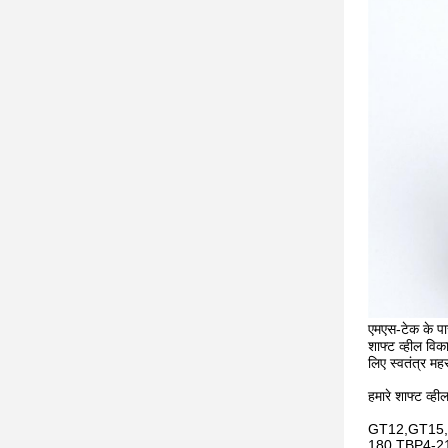
एमएस-टेक के पास
शाफ्ट व्हील विक
लिए स्वतंत्र मह
हमारे शाफ्ट व्ह
GT12,GT15,
180,TBP4-2