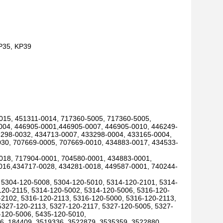
KP35, KP39
015, 451311-0014, 717360-5005, 717360-5005,
004, 446905-0001,446905-0007, 446905-0010, 446249-
3298-0032, 434713-0007, 433298-0004, 433165-0004,
30, 707669-0005, 707669-0010, 434883-0017, 434533-
018, 717904-0001, 704580-0001, 434883-0001,
016,434717-0028, 434281-0018, 449587-0001, 740244-
 5304-120-5008, 5304-120-5010, 5314-120-2101, 5314-
120-2115, 5314-120-5002, 5314-120-5006, 5316-120-
-2102, 5316-120-2113, 5316-120-5000, 5316-120-2113,
5327-120-2113, 5327-120-2117, 5327-120-5005, 5327-
-120-5006, 5435-120-5010,
96, 184409, 3519336, 3522879, 3535359, 3522880,