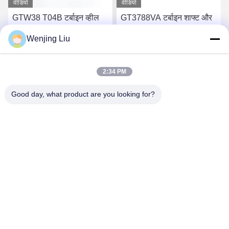
वीडियो
वीडियो
GTW38 T04B टर्बाइन व्हील
GT3788VA टर्बाइन शाफ्ट और
शाफ्ट 407276-6 407276-19
पहिया 759331-22 848212-2
Wenjing Liu
446905-2 446905-5
848212-5002S टर्बोचार्जर के
टर्बोचार्जर के लिए
लिए
सबसे अच्छी कीमत पाएं
सबसे अच्छी कीमत पाएं
2:34 PM
Good day, what product are you looking for?
Wuxi Maoshi Technology Co., Ltd.
craft@turbocharger.cn
86--13506177179
सिन्फेई रोड, बाशी सिन्बा गांव, सिबेई शहर, सिशान जिला, वूशी, जियांगसू, चीन