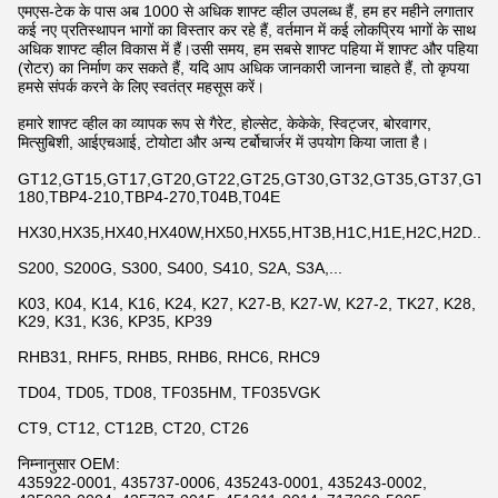
एमएस-टेक के पास अब 1000 से अधिक शाफ्ट व्हील उपलब्ध हैं, हम हर महीने लगातार
कई नए प्रतिस्थापन भागों का विस्तार कर रहे हैं, वर्तमान में कई लोकप्रिय भागों के साथ
अधिक शाफ्ट व्हील विकास में हैं।उसी समय, हम सबसे शाफ्ट पहिया में शाफ्ट और पहिया
(रोटर) का निर्माण कर सकते हैं, यदि आप अधिक जानकारी जानना चाहते हैं, तो कृपया
हमसे संपर्क करने के लिए स्वतंत्र महसूस करें।
हमारे शाफ्ट व्हील का व्यापक रूप से गैरेट, होल्सेट, केकेके, स्विट्जर, बोरवागर,
मित्सुबिशी, आईएचआई, टोयोटा और अन्य टर्बोचार्जर में उपयोग किया जाता है।
GT12,GT15,GT17,GT20,GT22,GT25,GT30,GT32,GT35,GT37,GT42,
180,TBP4-210,TBP4-270,T04B,T04E
HX30,HX35,HX40,HX40W,HX50,HX55,HT3B,H1C,H1E,H2C,H2D...
S200, S200G, S300, S400, S410, S2A, S3A,...
K03, K04, K14, K16, K24, K27, K27-B, K27-W, K27-2, TK27, K28,
K29, K31, K36, KP35, KP39
RHB31, RHF5, RHB5, RHB6, RHC6, RHC9
TD04, TD05, TD08, TF035HM, TF035VGK
CT9, CT12, CT12B, CT20, CT26
निम्नानुसार OEM:
435922-0001, 435737-0006, 435243-0001, 435243-0002,