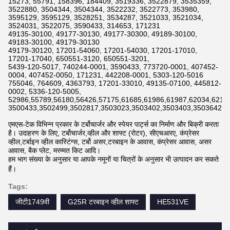
15273, 55791, 158396, 184409, 3519336, 3522879, 3535359,
3522880, 3504344, 3504344, 3522232, 3522773, 353980,
3595129, 3595129, 3528251, 3534287, 3521033, 3521034,
3524031, 3522075, 3590433, 314653, 171231
49135-30100, 49177-30130, 49177-30300, 49189-30100,
49183-30100, 49179-30130
49179-30120, 17201-54060, 17201-54030, 17201-17010,
17201-17040, 650551-3120, 650551-3201,
5439-120-5017, 740244-0001, 3590433, 773720-0001, 407452-
0004, 407452-0050, 171231, 442208-0001, 5303-120-5016
755046, 764609, 4363793, 17201-33010, 49135-07100, 445812-
0002, 5336-120-5005,
52986,55789,56180,56426,57175,61685,61986,61987,62034,6211
3500433,3502499,3502817,3503023,3503402,3503403,3503642,3
एमएस-टेक विभिन्न प्रकार के टर्बोचार्जर और स्पेयर पार्ट्स का निर्माण और बिक्री करता
है। उदाहरण के लिए, टर्बोचार्जर,व्हील और शाफ्ट (रोटर), सीएचआरए, कंप्रेसर
व्हील,टर्बाइन व्हील कास्टिंग्स, टर्बो असर,टरबाइन के आवास, कंप्रेसर आवास, असर
आवास, बैक प्लेट, मरम्मत किट आदि।
हम भाग संख्या के अनुसार या आपके नमूनों या चित्रों के अनुसार भी उत्पादन कर सकते
हैं।
Tags:
जीटी1749वी
G25R टरबाइन व्हील शाफ्ट
HE531VE