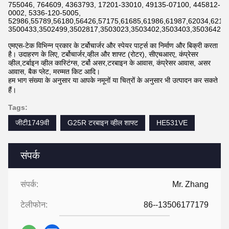
755046, 764609, 4363793, 17201-33010, 49135-07100, 445812-
0002, 5336-120-5005,
52986,55789,56180,56426,57175,61685,61986,61987,62034,6211
3500433,3502499,3502817,3503023,3503402,3503403,3503642,3
एमएस-टेक विभिन्न प्रकार के टर्बोचार्जर और स्पेयर पार्ट्स का निर्माण और बिक्री करता
है। उदाहरण के लिए, टर्बोचार्जर,व्हील और शाफ्ट (रोटर), सीएचआरए, कंप्रेसर
व्हील,टर्बाइन व्हील कास्टिंग्स, टर्बो असर,टरबाइन के आवास, कंप्रेसर आवास, असर
आवास, बैक प्लेट, मरम्मत किट आदि।
हम भाग संख्या के अनुसार या आपके नमूनों या चित्रों के अनुसार भी उत्पादन कर सकते
हैं।
Tags:
जीटी1749वी
G25R टरबाइन व्हील शाफ्ट
HE531VE
संपर्क
संपर्क:
Mr. Zhang
टेलीफोन:
86--13506177179