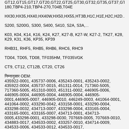
GT12,GT15,GT17,GT20,GT22,GT25,GT30,GT32,GT35,GT37,GT42,
180,TBP4-210,TBP4-270,T04B,T04E
HX30,HX35,HX40,HX40W,HX50,HX55,HT3B,H1C,H1E,H2C,H2D...
S200, S200G, S300, S400, S410, S2A, S3A,...
K03, K04, K14, K16, K24, K27, K27-B, K27-W, K27-2, TK27, K28,
K29, K31, K36, KP35, KP39
RHB31, RHF5, RHB5, RHB6, RHC6, RHC9
TD04, TD05, TD08, TF035HM, TF035VGK
CT9, CT12, CT12B, CT20, CT26
निम्नानुसार OEM:
435922-0001, 435737-0006, 435243-0001, 435243-0002,
435922-0004, 435737-0015, 451311-0014, 717360-5005,
717360-5005, 451310-0003, 451311-0002, 446905-0006,
446905-0004, 446905-0004, 446905-0004, 446905-
0001,446905-0007, 446905-0010, 446249-0003, 441064-0001,
441064-0002, 433290-0042, 433158-0001, 433290-0004,
433298-0032, 434713-0007, 433298-0004, 433165-0004,
433165-0001, 433165-0007, 434713-0001, 434713-
0005,433298-0001, 433298-0030, 707669-0005, 707669-0010,
434883-0017, 434533-0002, 433257-0010, 434714-0009,
434533-0006, 434533-0012, 434533-0017,