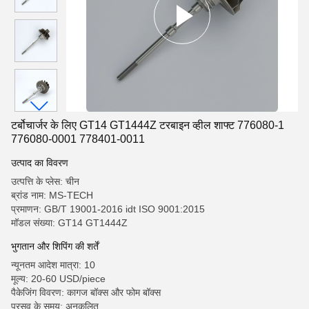
टर्बोचार्जर के लिए GT14 GT1444Z टरबाइन व्हील शाफ्ट 776080-1
776080-0001 778401-0011
उत्पाद का विवरण
उत्पत्ति के प्लेस: चीन
ब्रांड नाम: MS-TECH
प्रमाणन: GB/T 19001-2016 idt ISO 9001:2015
मॉडल संख्या: GT14 GT1444Z
भुगतान और शिपिंग की शर्तें
न्यूनतम आदेश मात्रा: 10
मूल्य: 20-60 USD/piece
पैकेजिंग विवरण: कागज बॉक्स और फोम बॉक्स
प्रसव के समय: अनुकूलित