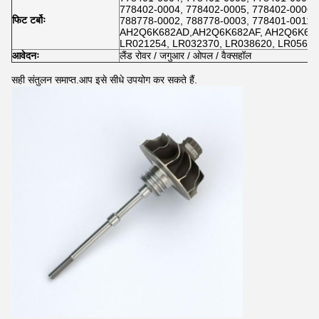
778402-0004, 778402-0005, 778402-0006,
फिट टर्बोः
788778-0002, 788778-0003, 778401-0011
AH2Q6K682AD,AH2Q6K682AF, AH2Q6K682
LR021254, LR032370, LR038620, LR05637
आवेदनः
लैंड रोवर / जगुआर / ओपल / वैक्सहॉल
सही संतुलन समाप्त.आप इसे सीधे उपयोग कर सकते हैं.