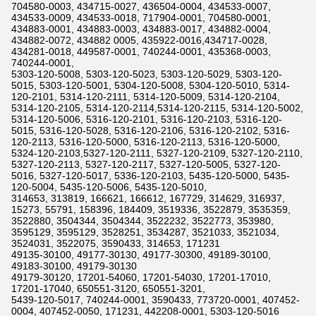
704580-0003, 434715-0027, 436504-0004, 434533-0007,
434533-0009, 434533-0018, 717904-0001, 704580-0001,
434883-0001, 434883-0003, 434883-0017, 434882-0004,
434882-0072, 434882 0005, 435922-0016,434717-0028,
434281-0018, 449587-0001, 740244-0001, 435368-0003,
740244-0001,
5303-120-5008, 5303-120-5023, 5303-120-5029, 5303-120-
5015, 5303-120-5001, 5304-120-5008, 5304-120-5010, 5314-
120-2101, 5314-120-2111, 5314-120-5009, 5314-120-2104,
5314-120-2105, 5314-120-2114,5314-120-2115, 5314-120-5002,
5314-120-5006, 5316-120-2101, 5316-120-2103, 5316-120-
5015, 5316-120-5028, 5316-120-2106, 5316-120-2102, 5316-
120-2113, 5316-120-5000, 5316-120-2113, 5316-120-5000,
5324-120-2103,5327-120-2111, 5327-120-2109, 5327-120-2110,
5327-120-2113, 5327-120-2117, 5327-120-5005, 5327-120-
5016, 5327-120-5017, 5336-120-2103, 5435-120-5000, 5435-
120-5004, 5435-120-5006, 5435-120-5010,
314653, 313819, 166621, 166612, 167729, 314629, 316937,
15273, 55791, 158396, 184409, 3519336, 3522879, 3535359,
3522880, 3504344, 3504344, 3522232, 3522773, 353980,
3595129, 3595129, 3528251, 3534287, 3521033, 3521034,
3524031, 3522075, 3590433, 314653, 171231
49135-30100, 49177-30130, 49177-30300, 49189-30100,
49183-30100, 49179-30130
49179-30120, 17201-54060, 17201-54030, 17201-17010,
17201-17040, 650551-3120, 650551-3201,
5439-120-5017, 740244-0001, 3590433, 773720-0001, 407452-
0004, 407452-0050, 171231, 442208-0001, 5303-120-5016