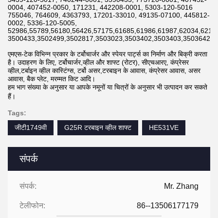
0004, 407452-0050, 171231, 442208-0001, 5303-120-5016
755046, 764609, 4363793, 17201-33010, 49135-07100, 445812-
0002, 5336-120-5005,
52986,55789,56180,56426,57175,61685,61986,61987,62034,6211
3500433,3502499,3502817,3503023,3503402,3503403,3503642,3
एमएस-टेक विभिन्न प्रकार के टर्बोचार्जर और स्पेयर पार्ट्स का निर्माण और बिक्री करता
है। उदाहरण के लिए, टर्बोचार्जर,व्हील और शाफ्ट (रोटर), सीएचआरए, कंप्रेसर
व्हील,टर्बाइन व्हील कास्टिंग्स, टर्बो असर,टरबाइन के आवास, कंप्रेसर आवास, असर
आवास, बैक प्लेट, मरम्मत किट आदि।
हम भाग संख्या के अनुसार या आपके नमूनों या चित्रों के अनुसार भी उत्पादन कर सकते
हैं।
Tags:
जीटी1749वी
G25R टरबाइन व्हील शाफ्ट
HE531VE
संपर्क
संपर्क:
Mr. Zhang
टेलीफोन:
86--13506177179