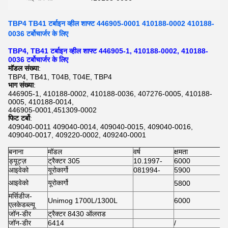
TBP4 TB41 टर्बाइन व्हील शाफ्ट 446905-0001 410188-0002 410188-
0036 टर्बोचार्जर के लिए
TBP4, TB41 टर्बाइन व्हील शाफ्ट 446905-1, 410188-0002, 410188-
0036 टर्बोचार्जर के लिए
मॉडल संख्या
:
TBP4, TB41, T04B, T04E, TBP4
भाग संख्या
:
446905-1, 410188-0002, 410188-0036, 407276-0005, 410188-
0005, 410188-0014,
446905-0001,451309-0002
फिट टर्बो
:
409040-0011 409040-0014, 409040-0015, 409040-0016,
409040-0017, 409220-0002, 409240-0001
बनाना
मॉडल
वर्ष
क्षमता
ड्यूट्ज़
ट्रैक्टर 305
10.1997-
6000
आइवेको
यूरोकार्गो
081994-
5900
आइवेको
यूरोकार्गो
5800
मर्सिडीज-
Unimog 1700L/1300L
6000
एलकेडब्ल्यू
जॉन-डीर
ट्रैक्टर 8430 ऑलराड
जॉन-डीर
6414
/