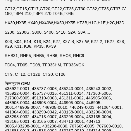
GT12,GT15,GT17,GT20,GT22,GT25,GT30,GT32,GT35,GT37,GT42,
180,TBP4-210,TBP4-270,T04B,T04E
HX30,HX35,HX40,HX40W,HX50,HX55,HT3B,H1C,H1E,H2C,H2D...
S200, S200G, S300, S400, S410, S2A, S3A,...
K03, K04, K14, K16, K24, K27, K27-B, K27-W, K27-2, TK27, K28,
K29, K31, K36, KP35, KP39
RHB31, RHF5, RHB5, RHB6, RHC6, RHC9
TD04, TD05, TD08, TF035HM, TF035VGK
CT9, CT12, CT12B, CT20, CT26
निम्नानुसार OEM:
435922-0001, 435737-0006, 435243-0001, 435243-0002,
435922-0004, 435737-0015, 451311-0014, 717360-5005,
717360-5005, 451310-0003, 451311-0002, 446905-0006,
446905-0004, 446905-0004, 446905-0004, 446905-
0001,446905-0007, 446905-0010, 446249-0003, 441064-0001,
441064-0002, 433290-0042, 433158-0001, 433290-0004,
433298-0032, 434713-0007, 433298-0004, 433165-0004,
433165-0001, 433165-0007, 434713-0001, 434713-
0005,433298-0001, 433298-0030, 707669-0005, 707669-0010,
434883-0017, 434533-0002, 433257-0010, 434714-0009,