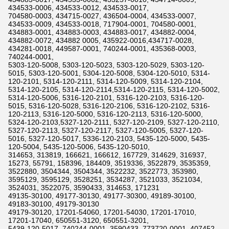
434533-0006, 434533-0012, 434533-0017,
704580-0003, 434715-0027, 436504-0004, 434533-0007,
434533-0009, 434533-0018, 717904-0001, 704580-0001,
434883-0001, 434883-0003, 434883-0017, 434882-0004,
434882-0072, 434882 0005, 435922-0016,434717-0028,
434281-0018, 449587-0001, 740244-0001, 435368-0003,
740244-0001,
5303-120-5008, 5303-120-5023, 5303-120-5029, 5303-120-
5015, 5303-120-5001, 5304-120-5008, 5304-120-5010, 5314-
120-2101, 5314-120-2111, 5314-120-5009, 5314-120-2104,
5314-120-2105, 5314-120-2114,5314-120-2115, 5314-120-5002,
5314-120-5006, 5316-120-2101, 5316-120-2103, 5316-120-
5015, 5316-120-5028, 5316-120-2106, 5316-120-2102, 5316-
120-2113, 5316-120-5000, 5316-120-2113, 5316-120-5000,
5324-120-2103,5327-120-2111, 5327-120-2109, 5327-120-2110,
5327-120-2113, 5327-120-2117, 5327-120-5005, 5327-120-
5016, 5327-120-5017, 5336-120-2103, 5435-120-5000, 5435-
120-5004, 5435-120-5006, 5435-120-5010,
314653, 313819, 166621, 166612, 167729, 314629, 316937,
15273, 55791, 158396, 184409, 3519336, 3522879, 3535359,
3522880, 3504344, 3504344, 3522232, 3522773, 353980,
3595129, 3595129, 3528251, 3534287, 3521033, 3521034,
3524031, 3522075, 3590433, 314653, 171231
49135-30100, 49177-30130, 49177-30300, 49189-30100,
49183-30100, 49179-30130
49179-30120, 17201-54060, 17201-54030, 17201-17010,
17201-17040, 650551-3120, 650551-3201,
5439-120-5017, 740244-0001, 3590433, 773720-0001, 407452-