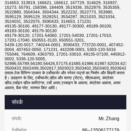
314653, 313819, 166621, 166612, 167729, 314629, 316937,
15273, 55791, 158396, 184409, 3519336, 3522879, 3535359,
3522880, 3504344, 3504344, 3522232, 3522773, 353980,
3595129, 3595129, 3528251, 3534287, 3521033, 3521034,
3524031, 3522075, 3590433, 314653, 171231
49135-30100, 49177-30130, 49177-30300, 49189-30100,
49183-30100, 49179-30130
49179-30120, 17201-54060, 17201-54030, 17201-17010,
17201-17040, 650551-3120, 650551-3201,
5439-120-5017, 740244-0001, 3590433, 773720-0001, 407452-
0004, 407452-0050, 171231, 442208-0001, 5303-120-5016
755046, 764609, 4363793, 17201-33010, 49135-07100, 445812-
0002, 5336-120-5005,
52986,55789,56180,56426,57175,61685,61986,61987,62034,6211
3500433,3502499,3502817,3503023,3503402,3503403,3503642,3
एमएस-टेक विभिन्न प्रकार के टर्बोचार्जर और स्पेयर पार्ट्स का निर्माण और बिक्री करता
है। उदाहरण के लिए, टर्बोचार्जर,व्हील और शाफ्ट (रोटर), सीएचआरए, कंप्रेसर
व्हील,टर्बाइन व्हील कास्टिंग्स, टर्बो असर,टरबाइन के आवास, कंप्रेसर आवास, असर
आवास, बैक प्लेट, मरम्मत किट आदि।
संपर्क
संपर्क:
Mr. Zhang
टेलीफोन:
86--13506177179