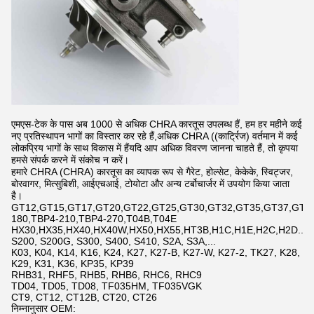
एमएस-टेक के पास अब 1000 से अधिक CHRA कारतूस उपलब्ध हैं, हम हर महीने कई
नए प्रतिस्थापन भागों का विस्तार कर रहे हैं,अधिक CHRA ((कार्ट्रिज) वर्तमान में कई
लोकप्रिय भागों के साथ विकास में हैंयदि आप अधिक विवरण जानना चाहते हैं, तो कृपया
हमसे संपर्क करने में संकोच न करें।
हमारे CHRA (CHRA) कारतूस का व्यापक रूप से गैरेट, होल्सेट, केकेके, स्विट्जर,
बोरवागर, मित्सुबिशी, आईएचआई, टोयोटा और अन्य टर्बोचार्जर में उपयोग किया जाता
है।
GT12,GT15,GT17,GT20,GT22,GT25,GT30,GT32,GT35,GT37,GT42,
180,TBP4-210,TBP4-270,T04B,T04E
HX30,HX35,HX40,HX40W,HX50,HX55,HT3B,H1C,H1E,H2C,H2D...
S200, S200G, S300, S400, S410, S2A, S3A,...
K03, K04, K14, K16, K24, K27, K27-B, K27-W, K27-2, TK27, K28,
K29, K31, K36, KP35, KP39
RHB31, RHF5, RHB5, RHB6, RHC6, RHC9
TD04, TD05, TD08, TF035HM, TF035VGK
CT9, CT12, CT12B, CT20, CT26
निम्नानुसार OEM: