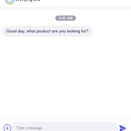
भेजना
3:41 AM
Good day, what product are you looking for?
Wuxi Maoshi Technology Co., Ltd.
craft@turbocharger.cn
86--13506177179
सिन्फेई रोड, बाशी सिन्बा गांव, सिबेई शहर, सिशान जिला, वूशी, जियांगसू, चीन
चीन अच्छी गुणवत्ता टरबाइन पहिया शाफ्ट आपूर्तिकर्ता. कॉपीराइट © 2023-
2026 turbo-spareparts.com . सर्वाधिकार सुरक्षित।